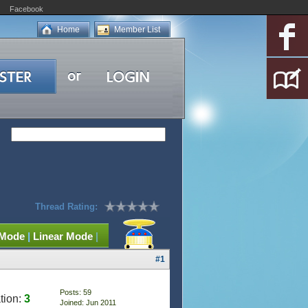
Facebook
Home
Member List
Thread Rating:
 Mode
|
Linear Mode
|
#1
Posts: 59
tion:
3
Joined: Jun 2011