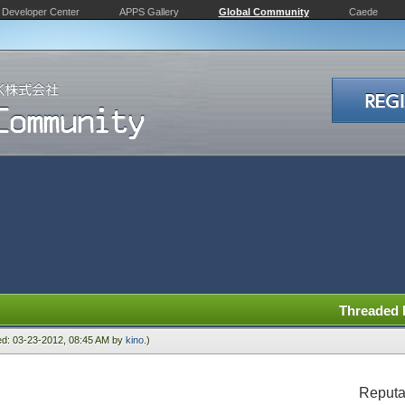
Developer Center
APPS Gallery
Global Community
Caede
Threaded
ied: 03-23-2012, 08:45 AM by
kino
.)
Reputa