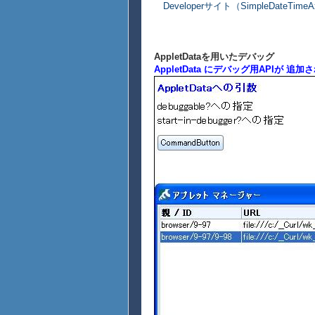
Developerサイト（SimpleDateTim
AppletDataを用いたデバッグ
AppletData にデバッグ用APIが 追