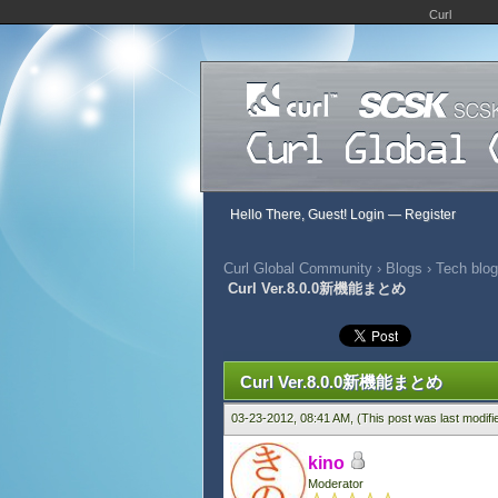
Curl
Hello There, Guest!
Login
—
Register
Curl Global Community
›
Blogs
›
Tech blog
Curl Ver.8.0.0新機能まとめ
0 Vote(s) - 0 Average
1
2
3
4
5
Curl Ver.8.0.0新機能まとめ
03-23-2012, 08:41 AM,
(This post was last modif
kino
Moderator