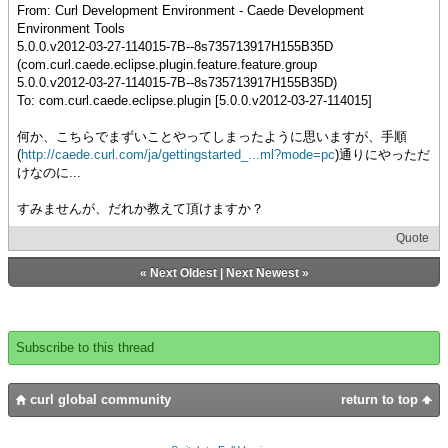
From: Curl Development Environment - Caede Development
Environment Tools
5.0.0.v2012-03-27-114015-7B--8s735713917H155B35D
(com.curl.caede.eclipse.plugin.feature.feature.group
5.0.0.v2012-03-27-114015-7B--8s735713917H155B35D)
To: com.curl.caede.eclipse.plugin [5.0.0.v2012-03-27-114015]
何か、こちらでまずいことやってしまったように思いますが、手順
(
http://caede.curl.com/ja/gettingstarted_...ml?mode=pc
)通りにやっただ
けなのに...
すみませんが、だれか教えて頂けますか？
Quote
«
Next Oldest
|
Next Newest
»
Subscribe to this thread
curl global community
return to top