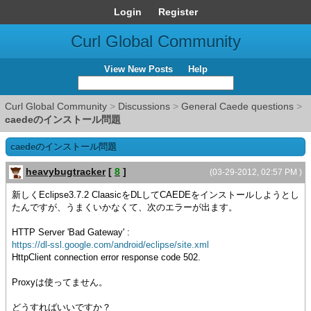
Login
Register
Curl Global Community
View New Posts
Help
Curl Global Community
>
Discussions
>
General Caede questions
>
caedeのインストール問題
caedeのインストール問題
heavybugtracker
[
8
]
(03-29-2012, 02:57 PM )
新しくEclipse3.7.2 ClaasicをDLしてCAEDEをインストールしようとし
たんですが、うまくいかなくて、次のエラーが出ます。
HTTP Server 'Bad Gateway' :
https://dl-ssl.google.com/android/eclipse/site.xml
HttpClient connection error response code 502.
Proxyは使ってません。
どうすればいいですか？