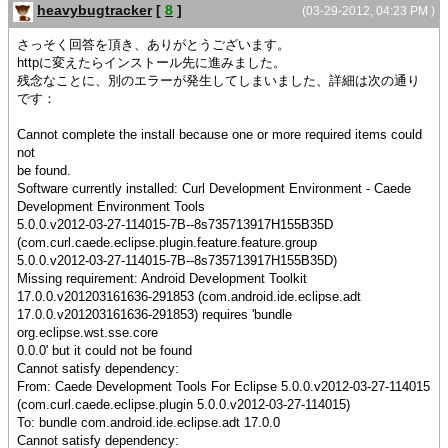
heavybugtracker
[
8
]
(03-29-2012, 04:23 PM )
さっそく回答を頂き、ありがとうございます。
httpに変えたらインストール先に進みました。
残念なことに、別のエラーが発生してしまいました、詳細は次の通り
です：
Cannot complete the install because one or more required items could
not
be found.
Software currently installed: Curl Development Environment - Caede
Development Environment Tools
5.0.0.v2012-03-27-114015-7B--8s735713917H155B35D
(com.curl.caede.eclipse.plugin.feature.feature.group
5.0.0.v2012-03-27-114015-7B--8s735713917H155B35D)
Missing requirement: Android Development Toolkit
17.0.0.v201203161636-291853 (com.android.ide.eclipse.adt
17.0.0.v201203161636-291853) requires 'bundle
org.eclipse.wst.sse.core
0.0.0' but it could not be found
Cannot satisfy dependency:
From: Caede Development Tools For Eclipse 5.0.0.v2012-03-27-114015
(com.curl.caede.eclipse.plugin 5.0.0.v2012-03-27-114015)
To: bundle com.android.ide.eclipse.adt 17.0.0
Cannot satisfy dependency: