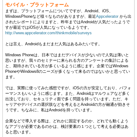
モバイル・プラットフォーム
まずは、プラットフォームについてですが、Android、iOS、
WindowsPhoneなど様々なものがありますが、最近
Appcelerator
から出
されたレポートによりますと、昨年まではAndroidが人気だったようで
すが最近ではiOSが人気になっているようです。
http://www.appcelerator.com/thinkmobile/surveys
とは言え、Androidもまだまだ人気はあるみたいです。
Windows Phoneは、日本ではまだデバイスが少ないので人気は薄いと
思いますが、我々のセミナーに来られる方のアンケートの集計による
と、期待されている方が多くいるように感じます。企業ではWindows
PhoneやWindows8のニーズが多くなって来るのではないかと思ってい
ます。
では、実際に使ってみた感想ですが、iOSの方が安定しており、パフォ
ーマンスもいいように感じます。また、Androidはマルウェアなど多く
出没しており、セキュリティ面で多く問題を持っています。ただ、キ
ャリアやデバイスの選択肢などを考えるとAndroidの方が融通が効きそ
うです。ちなみに、私はAndroidを持っています。
企業などで導入する際は、どれかに固定するのか、どれでも動くよう
なアプリが必要であるのかは、検討要素の１つとして考える必要はあ
ると思います。