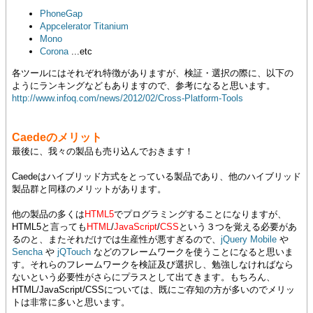
PhoneGap
Appcelerator Titanium
Mono
Corona
...etc
各ツールにはそれぞれ特徴がありますが、検証・選択の際に、以下の
ようにランキングなどもありますので、参考になると思います。
http://www.infoq.com/news/2012/02/Cross-Platform-Tools
Caedeのメリット
最後に、我々の製品も売り込んでおきます！
Caedeはハイブリッド方式をとっている製品であり、他のハイブリッド
製品群と同様のメリットがあります。
他の製品の多くは
HTML5
でプログラミングすることになりますが、
HTML5と言っても
HTML
/
JavaScript
/
CSS
という３つを覚える必要があ
るのと、またそれだけでは生産性が悪すぎるので、
jQuery Mobile
や
Sencha
や
jQTouch
などのフレームワークを使うことになると思いま
す。それらのフレームワークを検証及び選択し、勉強しなければなら
ないという必要性がさらにプラスとして出てきます。もちろん、
HTML/JavaScript/CSSについては、既にご存知の方が多いのでメリッ
トは非常に多いと思います。