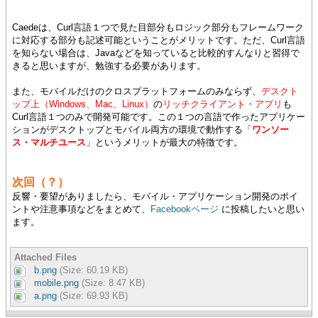
Caedeは、Curl言語１つで見た目部分もロジック部分もフレームワーク
に対応する部分も記述可能ということがメリットです。ただ、Curl言語
を知らない場合は、Javaなどを知っていると比較的すんなりと習得で
きると思いますが、勉強する必要があります。
また、モバイルだけのクロスプラットフォームのみならず、
デスクト
ップ上（Windows、Mac、Linux）
の
リッチクライアント・アプリ
も
Curl言語１つのみで開発可能です。この１つの言語で作ったアプリケー
ションがデスクトップとモバイル両方の環境で動作する「
ワンソー
ス・マルチユース
」というメリットが最大の特徴です。
次回（？）
反響・要望がありましたら、モバイル・アプリケーション開発のポイ
ントや注意事項などをまとめて、
Facebookページ
に投稿したいと思い
ます。
Attached Files
b.png
(Size: 60.19 KB)
mobile.png
(Size: 8.47 KB)
a.png
(Size: 69.93 KB)