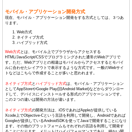
モバイル・アプリケーション開発方式
現在、モバイル・アプリケーション開発をする方式としては、３つあ
ります。
Web方式
ネイティブ方式
ハイブリッド方式
Web方式
とは、モバイル上でブラウザからアクセスする
HTML/JavaScript/CSSでプログラミングされた通常のWebアプリで
す。ただ、Webアプリとの相違はモバイルからアクセスするとモバイ
ルに合わせたレイアウトで表示するような方式です。一般のWebサイ
トなどはこちらで作成することが多いと思われます。
ネイティブ方式
と
ハイブリッド方式
は、モバイル・アプリケーション
としてAppStoreやGoogle Play(旧Android Market)などからダウンロー
ドして、デバイスにインストールする形式のアプリケーションです。
この２つの違いは開発の方法が違います。
ネイティブ方式
の開発方法は、iOSであればAppleが提供している
Xcode上でObjective-Cという言語を利用して開発し、Androidであれば
Googleが提供しているAndroidSDKを使ってJavaで開発することになり
ます。その他のプラットフォームもそれぞれの言語を利用して開発す
ることになります。メリットはハイパフォーマンスであり、細かい開