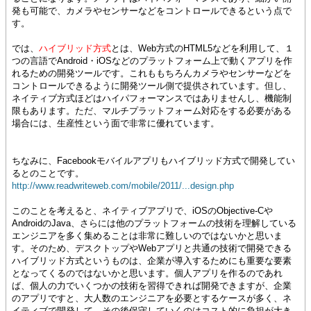
発も可能で、カメラやセンサーなどをコントロールできるという点で
す。
では、
ハイブリッド方式
とは、Web方式のHTML5などを利用して、１
つの言語でAndroid・iOSなどのプラットフォーム上で動くアプリを作
れるための開発ツールです。これももちろんカメラやセンサーなどを
コントロールできるように開発ツール側で提供されています。但し、
ネイティブ方式ほどはハイパフォーマンスではありませんし、機能制
限もあります。ただ、マルチプラットフォーム対応をする必要がある
場合には、生産性という面で非常に優れています。
ちなみに、Facebookモバイルアプリもハイブリッド方式で開発してい
るとのことです。
http://www.readwriteweb.com/mobile/2011/...design.php
このことを考えると、ネイティブアプリで、iOSのObjective-Cや
AndroidのJava、さらには他のプラットフォームの技術を理解している
エンジニアを多く集めることは非常に難しいのではないかと思いま
す。そのため、デスクトップやWebアプリと共通の技術で開発できる
ハイブリッド方式というものは、企業が導入するためにも重要な要素
となってくるのではないかと思います。個人アプリを作るのであれ
ば、個人の力でいくつかの技術を習得できれば開発できますが、企業
のアプリですと、大人数のエンジニアを必要とするケースが多く、ネ
イティブで開発して、その後保守していくのはコスト的に負担が大き