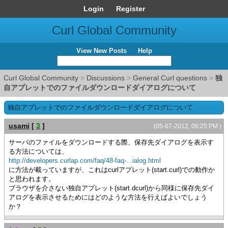
Login
Register
Curl Global Community
View New Posts
Help
Curl Global Community
>
Discussions
>
General Curl questions
>
独
自アプレットでのファイルダウンロードダイアログについて
独自アプレットでのファイルダウンロードダイアログについて
usami
[
3
]
(05-07-2012, 06:25 PM )
サーバのファイルをダウンロードする際、保存先ダイアログを表示す
る方法については、
http://developers.curlap.com/faq/48-faq-...ialog.html
に方法が載っていますが、これはcurlアプレット(start.curl)での動作か
と思われます。
ブラウザを介さない独自アプレット(start.dcurl)から同様に保存先ダイ
アログを表示させるためにはどのような方法を行えばよいでしょう
か？