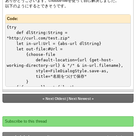
ありがとうございます。choose-fileを使って自己解決しました。
以下のようにするとできそうです。
Code:
{try
def dlString:String =
"http://curl.com/test.zip"
let in-url:Url = {abs-url dlString}
let out-file:#Url =
{choose-file
default-location={url {get-host-
working-directory-url} & "/" & in-url.filename},
style=FileDialogStyle.save-as,
title="名前をつけて保存"
}
{if-non-null out-file then
{copy in-url, {non-null out-file}, error-
if-exists? = false, recurse? = false}
«
Next Oldest
|
Next Newest
»
}
catch e:Exception do
{popup-message
{VBox
Subscribe to this thread
halign = "center",
"ファイルのダウンロードに失敗しました。",