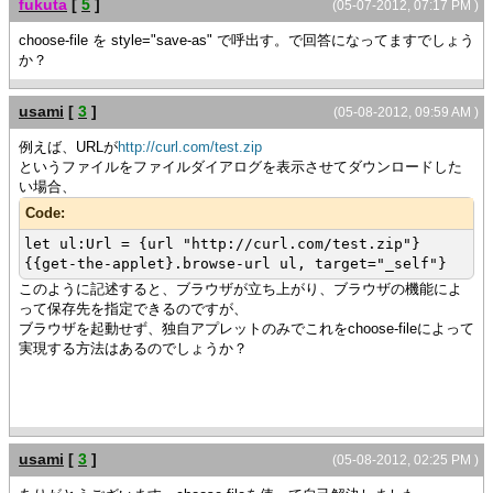
fukuta
[
5
]
(05-07-2012, 07:17 PM )
choose-file を style="save-as" で呼出す。で回答になってますでしょう
か？
usami
[
3
]
(05-08-2012, 09:59 AM )
例えば、URLが
http://curl.com/test.zip
というファイルをファイルダイアログを表示させてダウンロードした
い場合、
Code:
let ul:Url = {url "http://curl.com/test.zip"}
{{get-the-applet}.browse-url ul, target="_self"}
このように記述すると、ブラウザが立ち上がり、ブラウザの機能によ
って保存先を指定できるのですが、
ブラウザを起動せず、独自アプレットのみでこれをchoose-fileによって
実現する方法はあるのでしょうか？
usami
[
3
]
(05-08-2012, 02:25 PM )