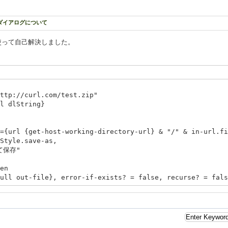
ドダイアログについて
eを使って自己解決しました。
tp://curl.com/test.zip"
 dlString}
et-host-working-directory-url} & "/" & in-url.fil
e.save-as,
保存"
en
ut-file}, error-if-exists? = false, recurse? = fals
",