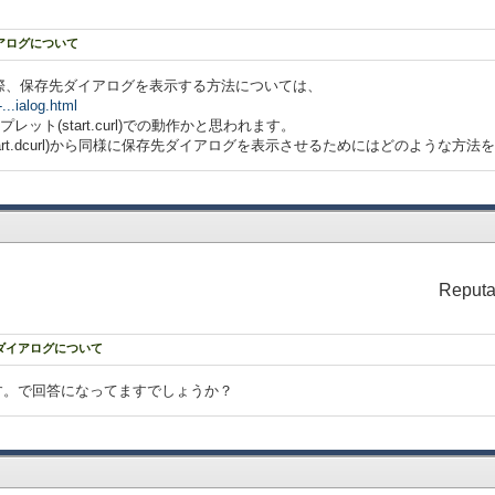
アログについて
際、保存先ダイアログを表示する方法については、
...ialog.html
ット(start.curl)での動作かと思われます。
art.dcurl)から同様に保存先ダイアログを表示させるためにはどのような方
Reputa
ドダイアログについて
as" で呼出す。で回答になってますでしょうか？