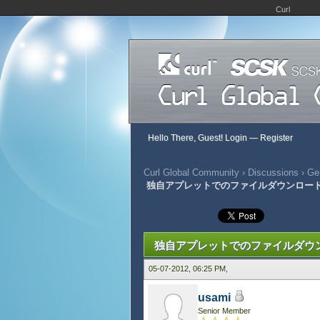
Curl
Hello There, Guest!
Login
—
Register
Curl Global Community
›
Discussions
›
Gen
独自アプレットでのファイルダウンロー
393 Vote(s) - 2.8 Average
1
2
3
4
5
独自アプレットでのファイルダウ
05-07-2012, 06:25 PM,
usami
Senior Member