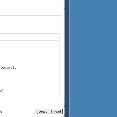
ename},
e}