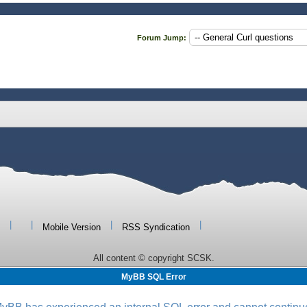
失敗しました。",
Forum Jump:
|
|
|
|
Mobile Version
RSS Syndication
All content © copyright SCSK.
MyBB SQL Error