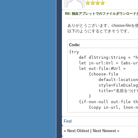
RE: 独自アプレットでのファイルダウンロー
ありがとうございます。choose-fil
以下のようにするとできそうです。
Code:
{try
def dlString:String = "ht
let in-url:Url = {abs-url
let out-file:#Url =
{choose-file
default-location={url {g
style=FileDialogStyl
title="名前をつけて
}
{if-non-null out-file th
{copy in-url, {non-null o
}
catch e:Exception do
Find
{popup-message
{VBox
«
Next Oldest
|
Next Newest
»
halign = "center