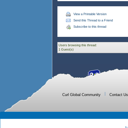
"ファイルのダウンロードに
e.message
}
View a Printable Version
}
Send this Thread to a Friend
}
Subscribe to this thread
Users browsing this thread:
1 Guest(s)
|
Curl Global Community
Contact Us