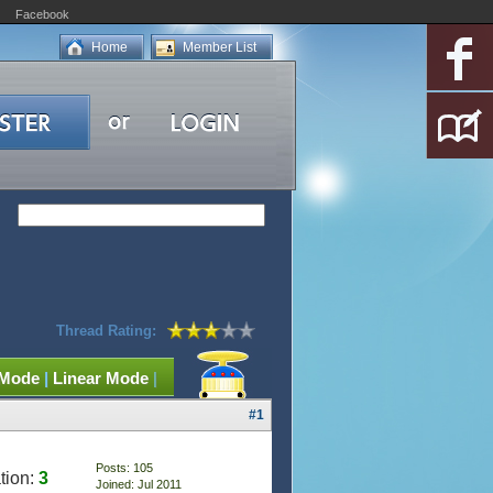
Facebook
Home
Member List
Thread Rating:
 Mode
|
Linear Mode
|
#1
Posts: 105
tion:
3
Joined: Jul 2011