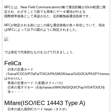
NFCとは、Near Field Communicationの略で通信距離が10cm程度に限
定され、かざすことで誰でも簡単にデータ通信が行える
国際標準規格として承認された、近距離無線通信技術です。
NFCが制定される前にはこの様な通信規格が色々存在していて、現在
はNFCによって以下の図のように制定されました。
では身近で代表的なものを上げて行きましょう。
FeliCa
日本の交通カード
（Suica/ICOCA/PiTaPa/TOICA/PASMO/Kitaca/SUGOCA/PASPY/nimoca/
はやかけん）
香港の交通カード 八達通(オクトパス)
日本の電子マネー（Edy/nanaco/WAON/iD/QUICPay/VISATOUCH)
等々・・・
Mifare(ISO/IEC 14443 Type A)
日本の成人識別ICカード taspo（タスポ）