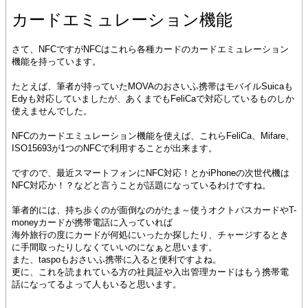
カードエミュレーション機能
さて、NFCですがNFCはこれら各種カードのカードエミュレーション
機能を持っています。
たとえば、筆者が持っていたMOVAのおさいふ携帯はモバイルSuicaも
Edyも対応していましたが、あくまでもFeliCaで対応しているものしか
使えませんでした。
NFCのカードエミュレーション機能を使えば、これらFeliCa、Mifare、
ISO15693が1つのNFCで利用することが出来ます。
ですので、最近スマートフォンにNFC対応！とかiPhoneの次世代機は
NFC対応か！？などと言うことが話題になっているわけですね。
筆者的には、持ち歩くのが面倒なのがたま～使うオクトパスカードやT-
moneyカードが携帯電話に入っていれば
海外旅行の度にカードが何処にいったか探したり、チャージするとき
に手間取ったりしなくていいのになぁと思います。
また、taspoもおさいふ携帯に入ると便利ですよね。
更に、これを読まれている方の社員証や入出管理カードはもう携帯電
話になってるよって人もいると思います。