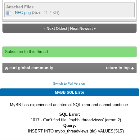
Attached Files
NFC.png
(Size: 11.7 KB)
«
Next Oldest
|
Next Newest
»
Subscribe to this thread
curl global community
return to top
Switch to Full Version
MyBB SQL Error
MyBB has experienced an internal SQL error and cannot continue.
SQL Error:
1017 - Can't find file: 'mybb_threadviews' (errno: 2)
Query:
INSERT INTO mybb_threadviews (tid) VALUES('515')