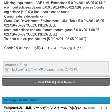
Missing requirement: CDE UML Extensions 5.0.0.v2011-08-05-021419
(com.curl.eclipse.cde.uml 5.0.0.v2011-08-05-021419) requires 'bundle
org.eclipse.jet 0.0.0' but it could not be found
Cannot satisfy dependency:
From: Curl Development Environment - UML Tools 5.0.0.v2011-08-05-
021419-7B--8s735513J13D1375B5L
(com.curl.eclipse.cde.uml.feature.feature.group 5.0.0.v2011-08-05-
021419-7B--8s735513J13D1375B5L)
To: com.curl.eclipse.cde.uml [5.0.0.v2011-08-05-021419]
Caede0.9.0についても同様にインストールできません。
Attached Files
Eclipse4.2エラー_V8.0.0.png
(Size: 28.42 KB)
«
Next Oldest
|
Next Newest
»
Messages In This Thread
Eclipse4.2にUMLツールがインストールできない
- by
usami
- 07-13-