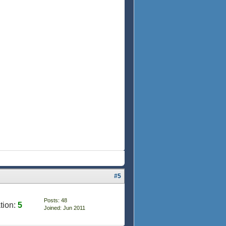
#5
Posts: 48
tion:
5
Joined: Jun 2011