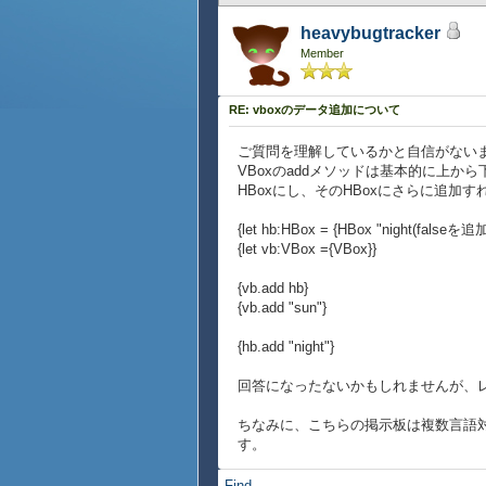
heavybugtracker
Member
RE: vboxのデータ追加について
ご質問を理解しているかと自信がない
VBoxのaddメソッドは基本的に上
HBoxにし、そのHBoxにさらに追加
{let hb:HBox = {HBox "night(falseを追加）
{let vb:VBox ={VBox}}
{vb.add hb}
{vb.add "sun"}
{hb.add "night"}
回答になったないかもしれませんが、
ちなみに、こちらの掲示板は複数言語
す。
Find