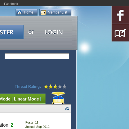
Facebook
Home
Member List
Thread Rating:
 Mode
|
Linear Mode
|
#1
Posts: 11
tion:
2
Joined: Sep 2012