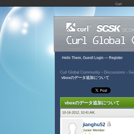
Curl
Hello There, Guest!
Login
—
Register
Curl Global Community
›
Discussions
›
Gen
vboxのデータ追加について
459 Vote(s) - 2.81 Average
1
2
3
4
5
vboxのデータ追加について
10-16-2012, 10:41 AM,
jianghu52
Junior Member