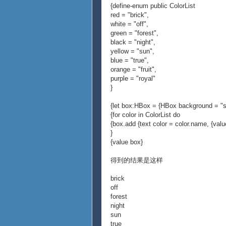
{define-enum public ColorList
red = "brick",
white = "off",
green = "forest",
black = "night",
yellow = "sun",
blue = "true",
orange = "fruit",
purple = "royal"
}
{let box:HBox = {HBox background = "si
{for color in ColorList do
{box.add {text color = color.name, {value
}
{value box}
得到的结果是这样
brick
off
forest
night
sun
true