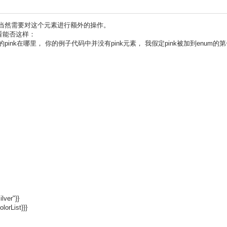
 当然需要对这个元素进行额外的操作。
看能否这样：
说的pink在哪里， 你的例子代码中并没有pink元素， 我假定pink被加到enu
lver"}}
olorList}}}