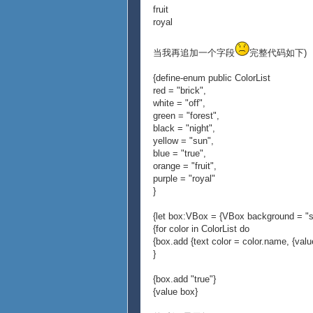
fruit
royal
当我再追加一个字段
完整代码如下)
{define-enum public ColorList
red = "brick",
white = "off",
green = "forest",
black = "night",
yellow = "sun",
blue = "true",
orange = "fruit",
purple = "royal"
}
{let box:VBox = {VBox background = "si
{for color in ColorList do
{box.add {text color = color.name, {value
}
{box.add "true"}
{value box}