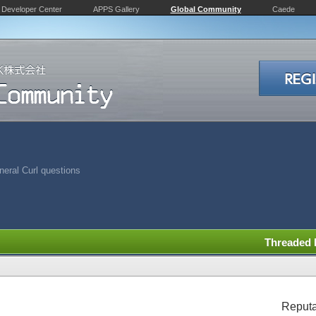
Developer Center
APPS Gallery
Global Community
Caede
eral Curl questions
Threaded
Reputa