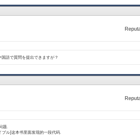
Reputa
中国語で質問を提出できますが？
Reputa
问题.
バイブル]这本书里面发现的一段代码.