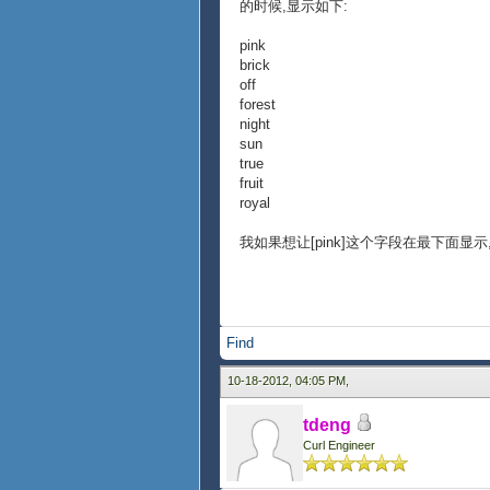
的时候,显示如下:
pink
brick
off
forest
night
sun
true
fruit
royal
我如果想让[pink]这个字段在最下面显示
Find
10-18-2012, 04:05 PM,
tdeng
Curl Engineer