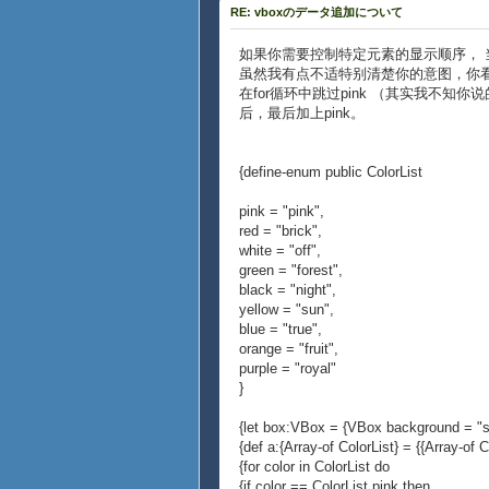
RE: vboxのデータ追加について
如果你需要控制特定元素的显示顺序，
虽然我有点不适特别清楚你的意图，你
在for循环中跳过pink （其实我不知你
后，最后加上pink。
{define-enum public ColorList
pink = "pink",
red = "brick",
white = "off",
green = "forest",
black = "night",
yellow = "sun",
blue = "true",
orange = "fruit",
purple = "royal"
}
{let box:VBox = {VBox background = "si
{def a:{Array-of ColorList} = {{Array-of C
{for color in ColorList do
{if color == ColorList.pink then