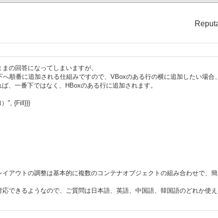
Reputa
ままの回答になってしまいますが、
から下へ順番に追加される仕組みですので、VBoxのある行の横に追加したい場
すれば、一番下ではなく、HBoxのある行に追加されます。
", {Fill}}}
レイアウトの調整は基本的に複数のコンテナオブジェクトの組み合わせで、簡
対応できるようなので、ご質問は日本語、英語、中国語、韓国語のどれか使え