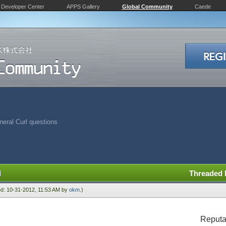
Developer Center
APPS Gallery
Global Community
Caede
eral Curl questions
l
Threaded
ied: 10-31-2012, 11:53 AM by
okm
.)
Reputa