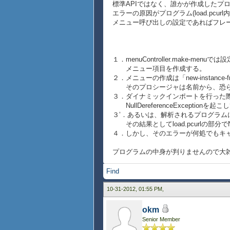
標準APIではなく、誰かが作成したプ
エラーの原因がプログラム(load.pc
メニュー呼び出しの設定であればフレ
１．menuController.make-m
メニュー項目を作成する。
２．メニューの作成は「new-instance
そのプロシージャは名前から、恐ら
３．ダイナミックインポートを行った際に、
NullDereferenceExceptionを起
３’．あるいは、解析されるプログラムに
その結果としてload.pcurlの部分でNull
４．しかし、そのエラーが何処でもキ
プログラムの中身が判りませんので大
Find
10-31-2012, 01:55 PM,
okm
Senior Member