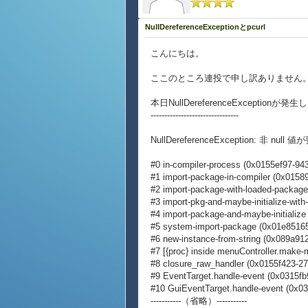
NullDereferenceExceptionとpcurl
こんにちは。
ここのところ連投で申し訳ありません
本日NullDereferenceExceptionが
--------------------------------
NullDereferenceException: 非
#0 in-compiler-process (0x0155ef97-943
#1 import-package-in-compiler (0x0158
#2 import-package-with-loaded-package
#3 import-pkg-and-maybe-initialize-wit
#4 import-package-and-maybe-initialize
#5 system-import-package (0x01e8516
#6 new-instance-from-string (0x089a91
#7 [{proc} inside menuController.make
#8 closure_raw_handler (0x0155f423-27
#9 EventTarget.handle-event (0x0315fb
#10 GuiEventTarget.handle-event (0x03
-----------（省略）-----------