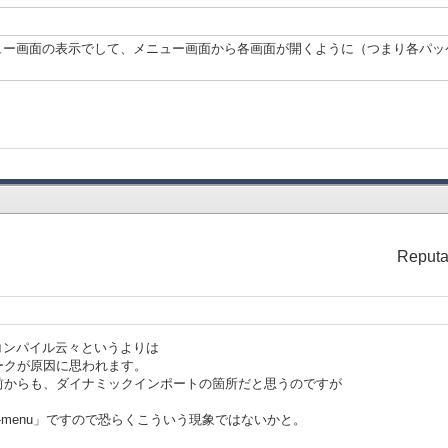
ー画面の表示でして、メニュー画面から各画面が開くように（つまり各パッケージの
Reputa
のコンパイル云々というよりは
ークが原因に思われます。
ing」という名前からも、ダイナミックインポートの箇所だと思うのですが
.make-menu」ですので恐らくこういう現象ではないかと。