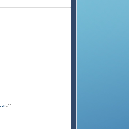
curl
:??