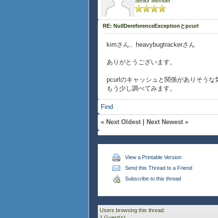
Senior Member
RE: NullDereferenceExceptionとpcurl
kimさん、heavybugtrackerさん
ありがとうございます。
pcurlのキャッシュと関係がありそう
もう少し調べてみます。
Find
«
Next Oldest
|
Next Newest
»
View a Printable Version
Send this Thread to a Friend
Subscribe to this thread
Users browsing this thread:
1 Guest(s)