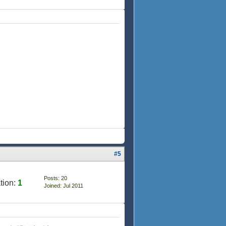
#5
Posts: 20
tion:
1
Joined: Jul 2011