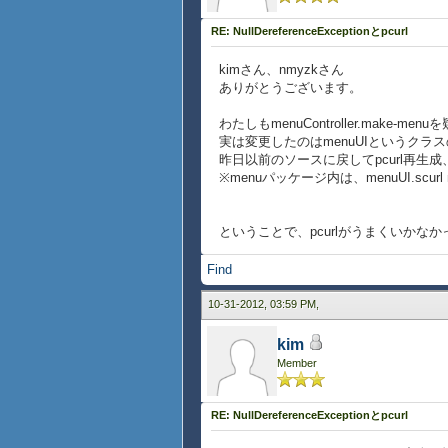
RE: NullDereferenceExceptionとpcurl
kimさん、nmyzkさん
ありがとうございます。
わたしもmenuController.make-m
実は変更したのはmenuUIというクラスの方で
昨日以前のソースに戻してpcurl再
※menuパッケージ内は、menuUI.scurl me
ということで、pcurlがうまくいかな
Find
10-31-2012, 03:59 PM,
kim
Member
RE: NullDereferenceExceptionとpcurl