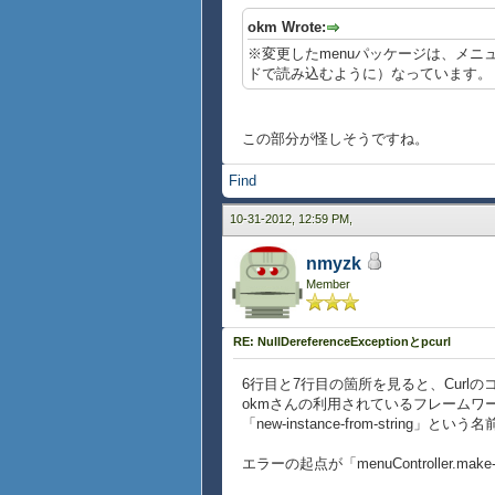
okm Wrote:
※変更したmenuパッケージは、メニュ
ドで読み込むように）なっています。
この部分が怪しそうですね。
Find
10-31-2012, 12:59 PM,
nmyzk
Member
RE: NullDereferenceExceptionとpcurl
6行目と7行目の箇所を見ると、Curl
okmさんの利用されているフレームワ
「new-instance-from-str
エラーの起点が「menuController