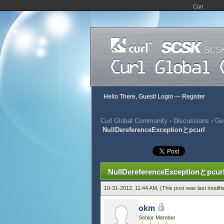
Curl
Hello There, Guest!
Login
—
Register
Curl Global Community
›
Discussions
›
Gen
NullDereferenceExceptionとpcurl
331 Vote(s) - 2.9 Average
1
2
3
4
5
NullDereferenceExceptionとpcur
10-31-2012, 11:44 AM,
(This post was last modif
okm
Senior Member