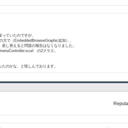
enuを疑っていたのですが、
（EmbeddedBrowserGraphic追加）、
生成、差し替えると問題の報告はなくなりました。
nuController.scurl の2クラス。
かったのかな、と怪しんでおります。
Reputa