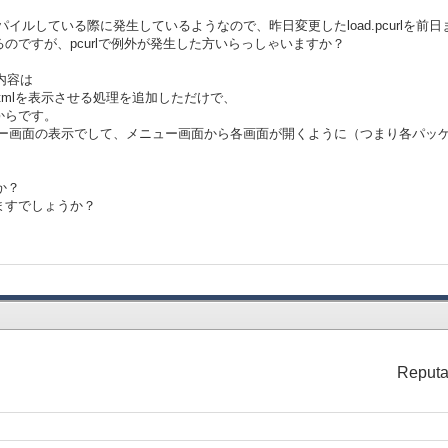
、コンパイルしている際に発生しているようなので、昨日変更したload.pcurlを
のですが、pcurlで例外が発生した方いらっしゃいますか？
内容は
利用してhtmlを表示させる処理を追加しただけで、
からです。
ー画面の表示でして、メニュー画面から各画面が開くように（つまり各パッケージの
か？
ますでしょうか？
Reputa