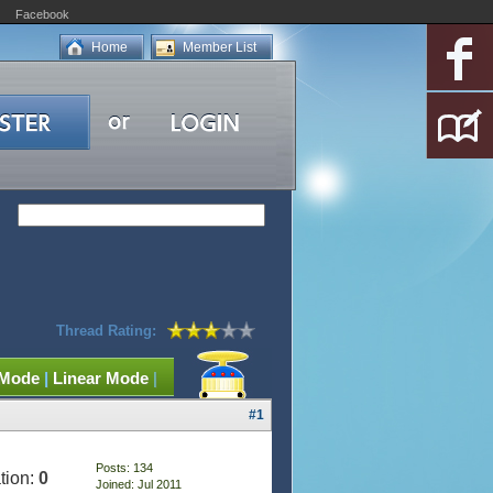
Facebook
Home
Member List
Thread Rating:
 Mode
|
Linear Mode
|
#1
Posts: 134
tion:
0
Joined: Jul 2011