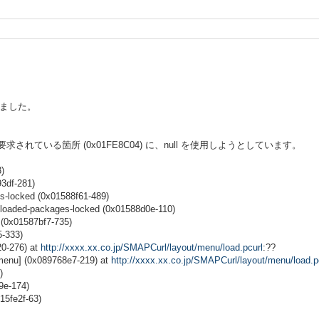
。
発生しました。
 null 値が要求されている箇所 (0x01FE8C04) に、null を使用しようとしています。
)
93df-281)
s-locked (0x01588f61-489)
h-loaded-packages-locked (0x01588d0e-110)
 (0x01587bf7-735)
5-333)
20-276) at
http://xxxx.xx.co.jp/SMAPCurl/layout/menu/load.pcurl
:??
-menu] (0x089768e7-219) at
http://xxxx.xx.co.jp/SMAPCurl/layout/menu/load.p
)
9e-174)
15fe2f-63)