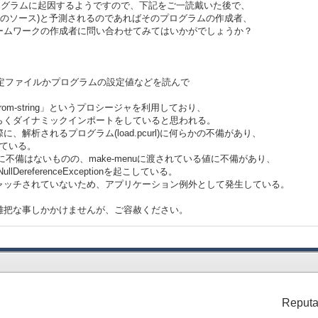
ログラムに起因するようですので、下記をご一読戴いた後で、
url内のソース)と予測されるのであればそのプログラムの作成者、
ームワークの作成者に問い合わせてみてはいかがでしょうか？
enuでは設定ファイルかプログラムの設定値などを読んで
-from-string」というプロシージャを利用しており、
くダイナミックインポートをしていると思われる。
解析されるプログラム(load.pcurl)に何らかの不備があり、
こしている。
不備はないものの、make-menuに渡されている値に不備があり、
DereferenceExceptionを起こしている。
ャッチされていないため、アプリケーション例外として発生している。
雑把な事しかかけませんが、ご容赦ください。
Reputa