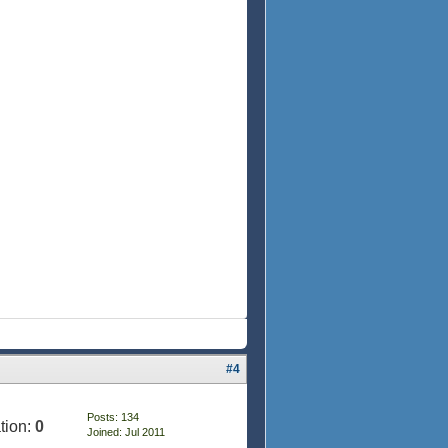
#4
Posts: 134
tion:
0
Joined: Jul 2011