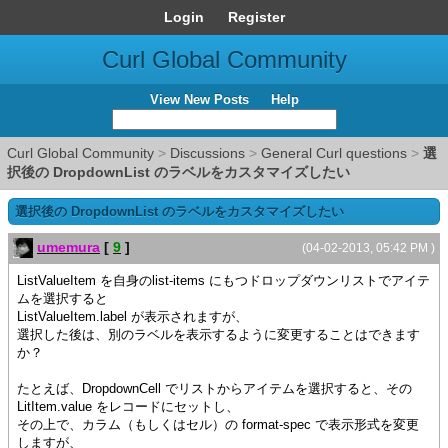
Login
Register
Curl Global Community
View New Posts
Help
Curl Global Community
>
Discussions
>
General Curl questions
>
選
択後の DropdownList のラベルをカスタマイズしたい
選択後の DropdownList のラベルをカスタマイズしたい
umemura
[
9
]
(04-02-2013, 05:42 PM )
ListValueItem を自身のlist-items にもつドロップダウンリストでアイテ
ムを選択すると
ListValueItem.label が表示されますが、
選択した後は、別のラベルを表示するように変更することはできます
か？
たとえば、DropdownCell でリストからアイテムを選択すると、その
LitItem.value をレコードにセットし、
その上で、カラム（もしくはセル）の format-spec で表示形式を変更
しますが、