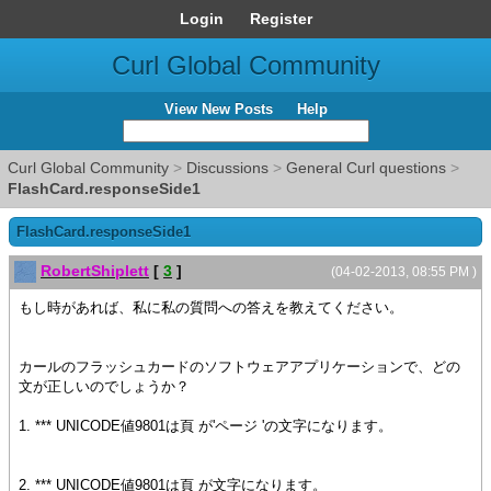
Login
Register
Curl Global Community
View New Posts
Help
Curl Global Community
>
Discussions
>
General Curl questions
>
FlashCard.responseSide1
FlashCard.responseSide1
RobertShiplett
[
3
]
(04-02-2013, 08:55 PM )
もし時があれば、私に私の質問への答えを教えてください。
カールのフラッシュカードのソフトウェアアプリケーションで、どの
文が正しいのでしょうか？
1. *** UNICODE値9801は頁 が'ページ 'の文字になります。
2. *** UNICODE値9801は頁 が文字になります。