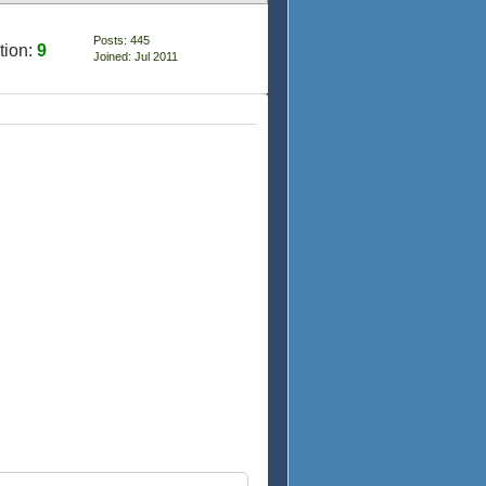
Posts: 445
tion:
9
Joined: Jul 2011