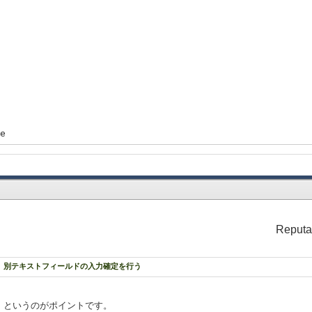
e
",
mmandButton do
Reputa
力されて確定されている値をコピー
= src-tf.value}
に、別テキストフィールドの入力確定を行う
」というのがポイントです。