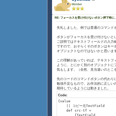
{text 「Copy」ボタンま
Member
},
src-tf,
RE: フォーカスを受け付けないボタン押下時
copy-button,
dst-tf
}
失礼しました、例では普通のコマンド
}
ボタンがフォーカスを受け付けないと
ご説明ではテキストフィールドの入力
ですので、おそらくそのボタンはキー
オブジェクトなのではないかと思いま
この理解があっていれば、テキストフ
ように、とにかく別のオブジェクトに
気もします。（全然、見当違いのとこ
先のコードのコマンドボタンの代わりに
勉強不足なもので、お作法的に正しい
期待しているようには動きました。
Code:
{value
|| コピー元TextField
def src-tf =
{TextField