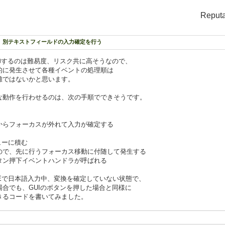
Reputa
に、別テキストフィールドの入力確定を行う
御するのは難易度、リスク共に高そうなので、
的に発生させて各種イベントの処理順は
難ではないかと思います。
な動作を行わせるのは、次の手順でできそうです。
フォーカスが外れて入力が確定する
ューに積む
、先に行うフォーカス移動に付随して発生する
押下イベントハンドラが呼ばれる
Eで日本語入力中、変換を確定していない状態で、
合でも、GUIのボタンを押した場合と同様に
きるコードを書いてみました。