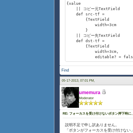
{value
|| コピー元TextField
def src-tf =
{TextField
width=3cm
}
|| コピー先TextField
def dst-tf =
{TextField
width=3cm,
editable? = fals
}
|| コピー実行コマンドボタン
Find
def copy-button =
{CommandButton
05-17-2013, 07:01 PM,
label = "&Copy",
style = "standard
umemura
{on Action at btn:Co
Moderator
|| TextFieldに入
{set dst-tf.value 
}
RE: フォーカスを受け付けないボタン押下時
}
説明不足で申し訳ありません。
|| Ctrl-cキー押下時イベント
「ボタンがフォーカスを受け付けない
def on-ctrl-c-key-proc =