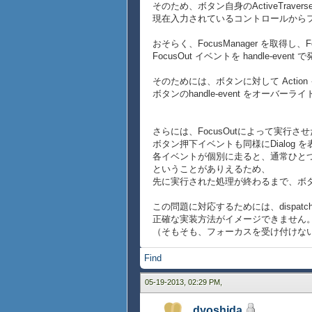
そのため、ボタン自身のActiveTravers
{proc {}:void
現在入力されているコントロールから
|| コマンドボタンへフォ
{copy-button.become-a
おそらく、FocusManager を取得し、Focus
FocusOut イベントを handle-e
|| ※ 入力中の TextFi
|| 全て処理された後にコマン
そのためには、ボタンに対して Acti
|| handle-eventメソ
ボタンのhandle-event をオーバ
|| イベントキューにコマンド
{copy-button.enqueue-
}
さらには、FocusOutによって実行させ
ボタン押下イベントも同様にDialog 
|| キーボードショートカットを
各イベントが個別に走ると、通常ひとつ
{{get-gui-manager}.add-ev
ということがありえるため、
{on kp:KeyPress do
先に実行された処理が終わるまで、ボ
{if kp.ctrl? and kp.v
{on-ctrl-c-key-
この問題に対応するためには、dispatc
}
正確な実装方法がイメージできません
}
（そもそも、フォーカスを受け付けな
}
Find
||
{VBox
05-19-2013, 02:29 PM,
halign="center",
{VBox
dyoshida
{text 上段のテキストを