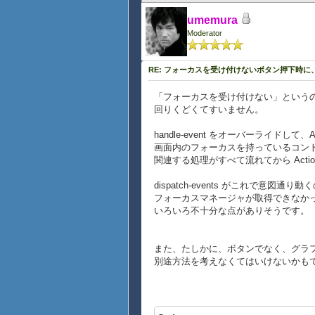
},
umemura
{on Action do
Moderator
|| TextFieldに入
{set dst-tf.value 
}
RE: フォーカスを受け付けないボタン押下時
}
「フォーカスを受け付けない」というのは、「
|| Ctrl-cキー押下時イベント
回りくどくてすいません。
def on-ctrl-c-key-proc =
{proc {}:void
handle-event をオーバーライドして、
|| 入力中のTextFieldの
画面内のフォーカスを持っているコントロ
|| フォーカスをセットするよ
関連する処理がすべて流れてから Act
{copy-button.request
dispatch-events がこれで意図通り動くのか
|| ※ 入力中の TextFi
フォーカスマネージャが取得できなか
|| 全て処理された後にコマン
いろいろ不十分な点がありそうです。
|| handle-eventメソ
|| イベントキューにコマンド
{copy-button.enqueue-
また、たしかに、ボタンでなく、グラ
}
別途方法を考えなくてはいけないかも
|| キーボードショートカットを
{{get-gui-manager}.add-ev
{on kp:KeyPress do