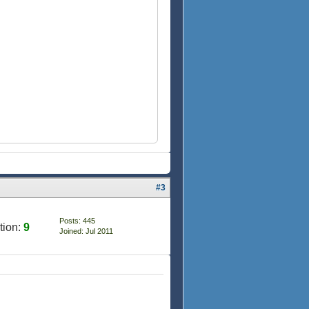
#3
Posts: 445
tion:
9
Joined: Jul 2011