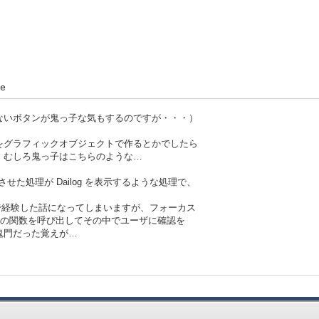
e
ラフィックオブジェクト
ないボタンが鬼っ子な気もするのですが・・・）
をグラフィックオブジェクトで作るとかでしたら
、むしろ鬼っ子はこちらのような…
させた処理が Dailog を表示するような処理で、
tern.get-orange},
attern.get-red},
ムで経験した話になってしまいますが、フォーカス
t,
了の関数を呼び出してその中でユーザに確認を
鬼門だった覚えが…
t vb:VBox do
ft-button then
ue-event {Action}}