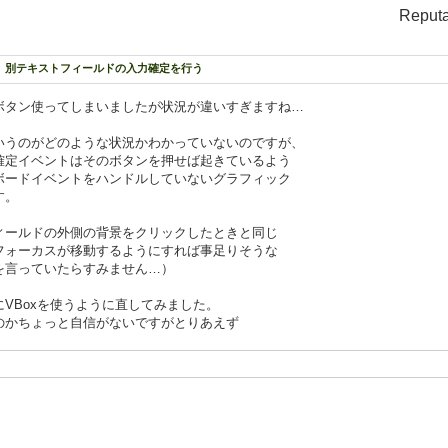
Reputa
たはCtrl+cキーを押してください}
に、別テキストフィールドの入力確定を行う
ボタン使ってしまいましたが状況が違いすぎますね…
いうのがどのような状況かわかっていないのですが、
確定イベントはそのボタンを押せば起きているよう
ボードイベントをハンドルしていないグラフィック
す。
ィールドの外側の背景をクリックしたときと同じ
フォーカスが移動するようにすれば事足りそうな
を言っていたらすみません…）
VBoxを使うように直してみました。
のかちょっと自信がないですがとりあえず