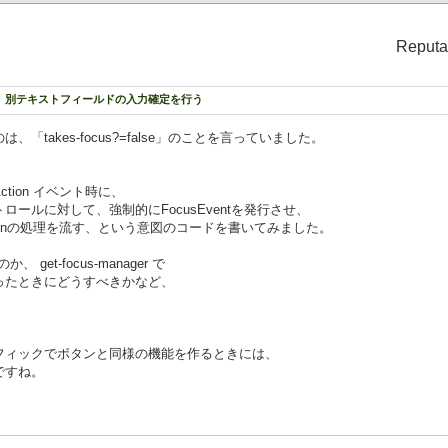
Reputa
力されて確定されている値をコピー
= src-tf.value}
に、別テキストフィールドの入力確定を行う
takes-focus?=false」のことを言っていました。
Action イベント時に、
キーボードフォーカスを外すため、適当なVisualに
ールに対して、強制的にFocusEventを発行させ、
うにリクエスト（ここではボタン代わりのVBoxへ）
ionの処理を流す、という意図のコードを書いてみました。
-key-focus}
、 get-focus-manager で
eld からフォーカスが外れた際に発生するイベントが
ったときにどうすべきかなど、
ドボタンのActionイベントハンドラを実行させる為、
ッドで直接Actionイベントハンドラを呼び出さずに
ボタンの"Action"イベントを積む
event {Action}}
フィックでボタンと同様の機能を作るときには、
ですね。
登録
ent-handler