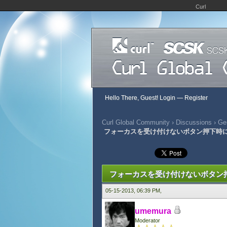
Curl
Hello There, Guest!
Login
—
Register
Curl Global Community
›
Discussions
›
Gen
フォーカスを受け付けないボタン押下時
393 Vote(s) - 2.84 Average
1
2
3
4
5
フォーカスを受け付けないボタン
05-15-2013, 06:39 PM,
umemura
Moderator