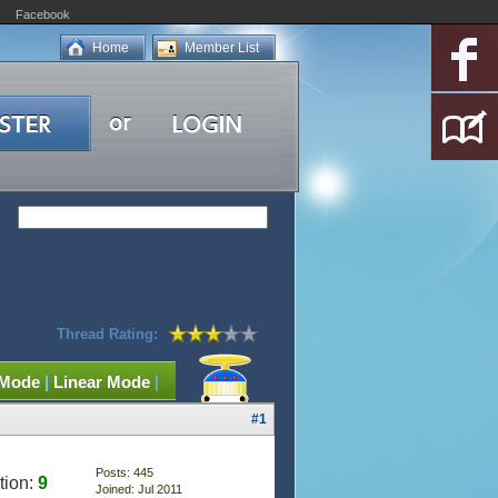
Facebook
Home
Member List
Thread Rating:
 Mode
|
Linear Mode
|
#1
Posts: 445
tion:
9
Joined: Jul 2011