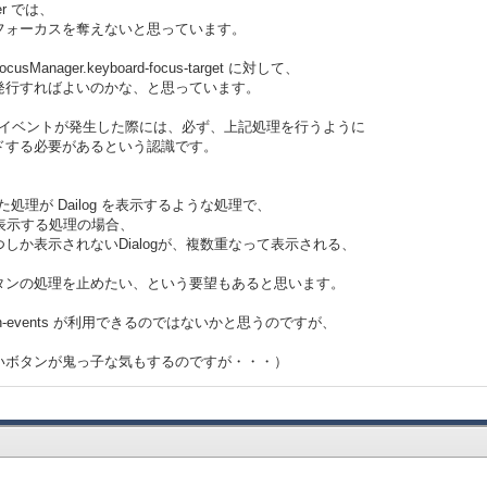
er では、
フォーカスを奪えないと思っています。
ーカスを移動する
ctive-from-traversal}
Manager.keyboard-focus-target に対して、
vent で発行すればよいのかな、と思っています。
eld からフォーカスが外れた際に発生するイベントが
ドボタンのActionイベントハンドラを実行させる為、
on イベントが発生した際には、必ず、上記処理を行うように
ッドで直接Actionイベントハンドラを呼び出さずに
ーライドする必要があるという認識です。
ボタンの"Action"イベントを積む
event {Action}}
た処理が Dailog を表示するような処理で、
を表示する処理の場合、
登録
しか表示されないDialogが、複数重なって表示される、
ent-handler
タンの処理を止めたい、という要望もあると思います。
alue == 'c' then
proc}
h-events が利用できるのではないかと思うのですが、
。
いボタンが鬼っ子な気もするのですが・・・）
下段へコピーします},