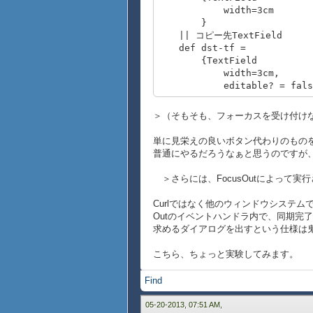
width=3cm
}
|| コピー先TextField
def dst-tf =
{TextField
width=3cm,
editable? = fals
}
|| コピー実行ボタン代わりのグ
＞（そもそも、フォーカスを受け付け
def copy-button =
{VBox
単に見栄えの良いボタン代わりのもの
halign="center",
普通にやるだろうなぁと思うのですが
height = 1cm,
width = 2cm,
＞さらには、FocusOutによって実行
background = {FillPat
border-color = {FillP
Curlではなく他のウィンドウシステ
border-width = 2p
Outのイベントハンドラ内で、同期完
{Fill},
求めるダイアログを出すという仕様は
{text Copy},
{Fill},
こちら、ちょっと実験してみます。
{on e:PointerPress a
Find
{if e.button == le
{copy-button.enque
05-20-2013, 07:51 AM,
}