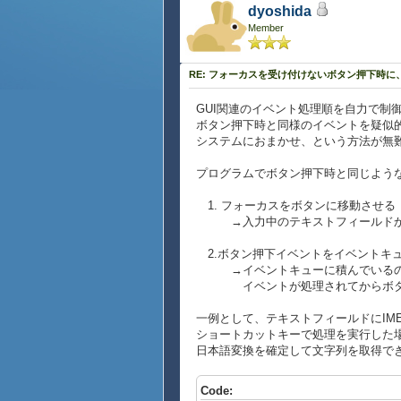
dyoshida
Member
RE: フォーカスを受け付けないボタン押下時
GUI関連のイベント処理順を自力で制
ボタン押下時と同様のイベントを疑似
システムにおまかせ、という方法が無
プログラムでボタン押下時と同じよう
1. フォーカスをボタンに移動させる
→入力中のテキストフィールドから
2.ボタン押下イベントをイベントキ
→イベントキューに積んでいるので
イベントが処理されてからボタン
一例として、テキストフィールドにIM
ショートカットキーで処理を実行した場
日本語変換を確定して文字列を取得で
Code: