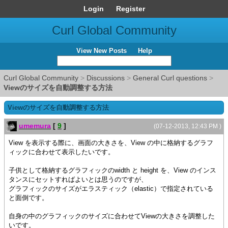
Login
Register
Curl Global Community
View New Posts
Help
Curl Global Community
>
Discussions
>
General Curl questions
>
Viewのサイズを自動調整する方法
Viewのサイズを自動調整する方法
umemura
[
9
]
(07-12-2013, 12:43 PM )
View を表示する際に、画面の大きさを、View の中に格納するグラフ
ィックに合わせて表示したいです。
子供として格納するグラフィックのwidth と height を、View のインス
タンスにセットすればよいとは思うのですが、
グラフィックのサイズがエラスティック（elastic）で指定されている
と面倒です。
自身の中のグラフィックのサイズに合わせてViewの大きさを調整した
いです。