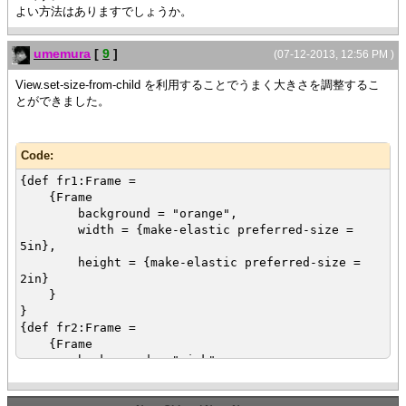
よい方法はありますでしょうか。
umemura
[
9
]
(07-12-2013, 12:56 PM )
View.set-size-from-child を利用することでうまく大きさを調整するこ
とができました。
Code:
{def fr1:Frame =
{Frame
background = "orange",
width = {make-elastic preferred-size =
5in},
height = {make-elastic preferred-size =
2in}
}
}
{def fr2:Frame =
{Frame
background = "pink",
width = {make-elastic preferred-size =
5in},