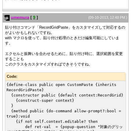
umemura
[
9
]
(09-10-2013, 12:48 PM )
貼り付けコマンド「RecordGridPaste」をカスタマイズして対応するの
がよいかもしれないですね。
with マクロを使って、貼り付け処理のときだけ編集可能にしていま
す。
エクセルと振舞いを合わせるために、貼り付け時に、選択範囲を変更
することも
このクラスをカスタマイズすればできそうですね。
Code:
{define-class public open CustomPaste {inherits
RecordGridPaste}
{constructor public {default context:RecordGrid}
{construct-super context}
}
{method public {do-command allow-prompt?:bool =
true}:void
{if not self.context.editable? then
def ret-val = {popup-question "対象のグリッ