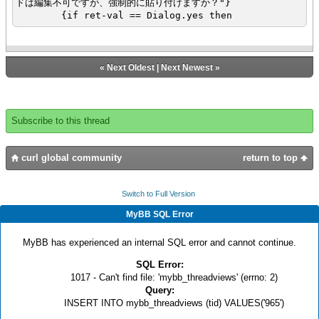
ドは編集不可ですが、強制的に貼り付けますか？"}
{if ret-val == Dialog.yes then
{with self.context.editable? = true do
{super.do-command allow-prompt? =
allow-prompt?}
«
Next Oldest
|
Next Newest
»
}
}
else
{super.do-command allow-prompt? = allow-
Subscribe to this thread
prompt?}
}
}
curl global community
return to top
}
{define-class public CustomPasteControlRecordGrid
Switch to Full Version
{inherits RecordGrid}
MyBB SQL Error
{constructor public {default ...}
{construct-super {splice ...}}
MyBB has experienced an internal SQL error and cannot continue.
}
{method public {create-command
SQL Error:
name:String}:#Command
1017 - Can't find file: 'mybb_threadviews' (errno: 2)
{switch name
Query:
case "paste" do
INSERT INTO mybb_threadviews (tid) VALUES('965')
def paste-command = {CustomPaste self}