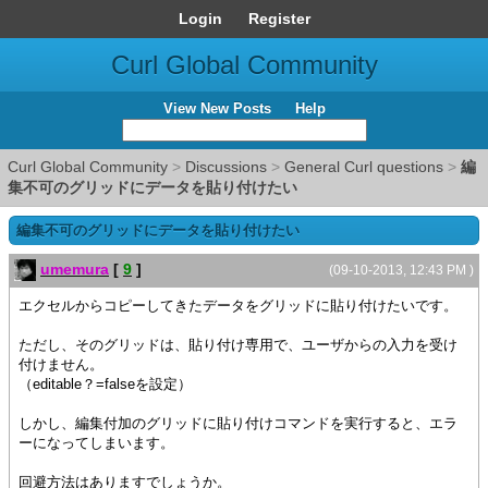
Login
Register
Curl Global Community
View New Posts
Help
Curl Global Community
>
Discussions
>
General Curl questions
>
編
集不可のグリッドにデータを貼り付けたい
編集不可のグリッドにデータを貼り付けたい
umemura
[
9
]
(09-10-2013, 12:43 PM )
エクセルからコピーしてきたデータをグリッドに貼り付けたいです。
ただし、そのグリッドは、貼り付け専用で、ユーザからの入力を受け
付けません。
（editable？=falseを設定）
しかし、編集付加のグリッドに貼り付けコマンドを実行すると、エラ
ーになってしまいます。
回避方法はありますでしょうか。