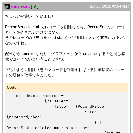
}
umemura
[
9
]
(10-25-2013, 08:54 AM )
},
{on e:RecordRemoved at rs:RecordSet do
ちょっと勘違いしていました。
{popup-message "RecordRemoved レコード
数:" & rs.size}
ReocrdSet.delete-all でレコードを削除しても、RecordSet のレコード
}
として除外されるわけではなく、
そのレコードの状態（Reocrd.state）が「削除」という状態になるだけ
}
なのですね。
}
{def rg = {RecordGrid record-source = rs}}
配列から remove したり、グラフィックから detache するのと同じ感
覚ではいけないということですね。
{VBox rg,
{CommandButton
下記のように削除状態のレコードを判別すれば正常に削除後のレコー
label = "delete-all",
ドの研修を取得できました。
{on Action do
{rs.delete-all}
Code:
}
}}
def delete-records =
{rs.select
filter = {RecordFilter
{proc
{r:Record}:bool
{if
RecordState.deleted == r.state then