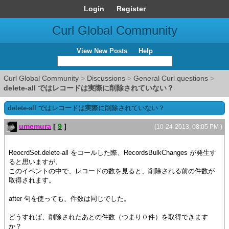
Login
Register
Curl Global Community
View New Posts
Help
Curl Global Community
>
Discussions
>
General Curl questions
>
delete-all ではレコードは実際に削除されていない？
delete-all ではレコードは実際に削除されていない？
umemura
[
9
]
(10-24-2013, 08:05 PM )
ReocrdSet.delete-all をコールした際、RecordsBulkChanges が発生す
ると思いますが、
このイベントの中で、レコードの数を見ると、削除される前の件数が
取得されます。
after 句を使っても、件数は同じでした。
どうすれば、削除されたあとの件数（つまり０件）を取得できます
か？