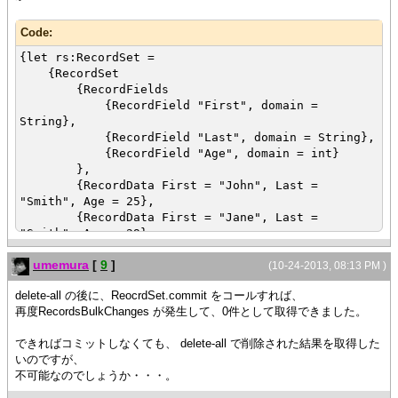
Code:
{let rs:RecordSet =
{RecordSet
{RecordFields
{RecordField "First", domain =
String},
{RecordField "Last", domain = String},
{RecordField "Age", domain = int}
},
{RecordData First = "John", Last =
"Smith", Age = 25},
{RecordData First = "Jane", Last =
"Smith", Age = 29},
{RecordData First = "Jane", Last =
umemura
[
9
]
"Jones", Age = 28},
(10-24-2013, 08:13 PM )
delete-all の後に、ReocrdSet.commit をコールすれば、
{on e:RecordsBulkChanges at rs:RecordSet
再度RecordsBulkChanges が発生して、0件として取得できました。
do
{popup-message "RecordsBulkChanges レコ
できればコミットしなくても、 delete-all で削除された結果を取得した
ード数:" & rs.size}
いのですが、
{after 1s do
不可能なのでしょうか・・・。
{popup-message "RecordsBulkChanges
after レコード数:" & rs.size}