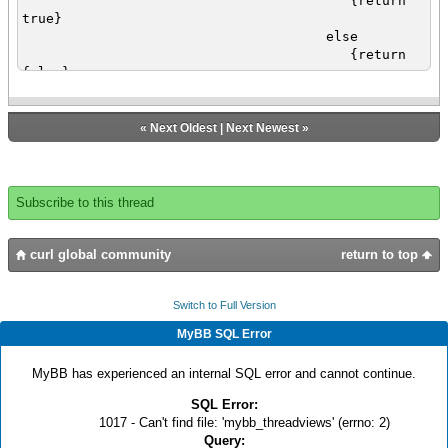
{return
true}
else
{return
false}
}
}
}
«
Next Oldest
|
Next Newest
»
}
{popup-message "RecordsBulkChanges 削除
済みレコード数:" & delete-records.size}
Subscribe to this thread
curl global community
return to top
Switch to Full Version
MyBB SQL Error
MyBB has experienced an internal SQL error and cannot continue.
SQL Error:
1017 - Can't find file: 'mybb_threadviews' (errno: 2)
Query: