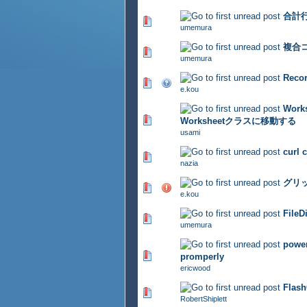
合計
494 Vote(s) - 2.95 out of 5
umemura
複合
446 Vote(s) - 2.92 out of 5
umemura
Rec
426 Vote(s) - 2.88 out of 5
e.kou
Wor
401 Vote(s) - 2.85 out of 5
Worksheetクラスに移動する
usami
curl 
500 Vote(s) - 2.93 out of 5
nazia
グリ
393 Vote(s) - 2.8 out of 5
e.kou
File
326 Vote(s) - 2.85 out of 5
umemura
power
458 Vote(s) - 2.94 out of 5
promperly
ericwood
Flash
356 Vote(s) - 2.95 out of 5
RobertShiplett