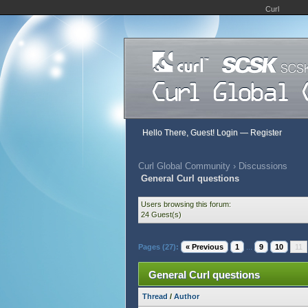
Curl
Hello There, Guest!
Login
—
Register
Curl Global Community
›
Discussions
General Curl questions
Users browsing this forum:
24 Guest(s)
Pages (27):
« Previous
1
...
9
10
11
General Curl questions
Thread
/
Author