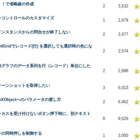
ｒｌで省略線の作成
 in Average
2
3,532
ーコントロールのカスタマイズ
 in Average
1
2,679
インスタンスからの問合せが終了しない
 in Average
2
2,677
ordGridでレコード(行) を選択しても選択時の色にな
 in Average
2
2,574
線グラフのデータ系列を行（レコード）単位にした
 in Average
2
2,898
リーンショットを取得したい
 in Average
3
5,013
iveXObjectへのパラメータの渡し方
 in Average
2
6,462
ーカスを受け付けないボタン押下時に、別テキスト
 in Average
8
9,629
ンの同時押しを制御する
 in Average
1
3,000