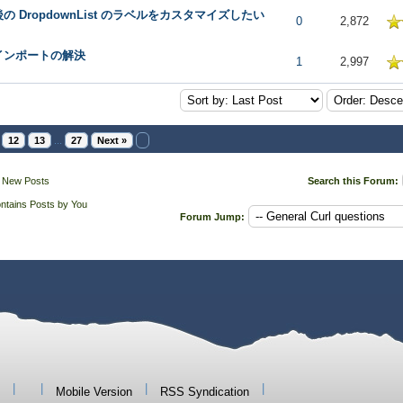
の DropdownList のラベルをカスタマイズしたい
 in Average
0
2,872
インポートの解決
 in Average
1
2,997
12
13
...
27
Next »
 New Posts
Search this Forum:
ntains Posts by You
Forum Jump:
|
|
|
|
Mobile Version
RSS Syndication