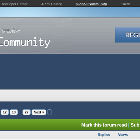
Developer Center
APPS Gallery
Global Community
Caede
12
13
...
27
Next »
Mark this forum read
|
Subs
Replies
Views