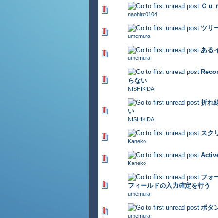
Ｃｕ
416 Vote(s) - 2.85 out of 5
naohiro0104
ツリ
325 Vote(s) - 2.94 out of 5
umemura
ある
291 Vote(s) - 2.96 out of 5
umemura
Rec
311 Vote(s) - 2.75 out of 5
らない
NISHIKIDA
折れ
356 Vote(s) - 2.81 out of 5
い
NISHIKIDA
スク
456 Vote(s) - 2.92 out of 5
Kaneko
Act
506 Vote(s) - 2.84 out of 5
Kaneko
フォ
393 Vote(s) - 2.84 out of 5
フィールドの入力確定を行う
umemura
ボタ
420 Vote(s) - 2.91 out of 5
umemura