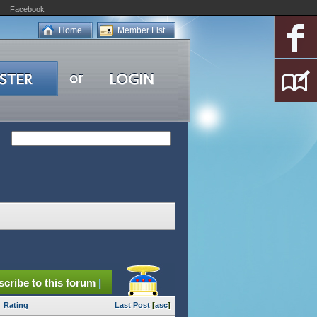
Facebook
Home
Member List
cribe to this forum
|
Rating
Last Post
[
asc
]