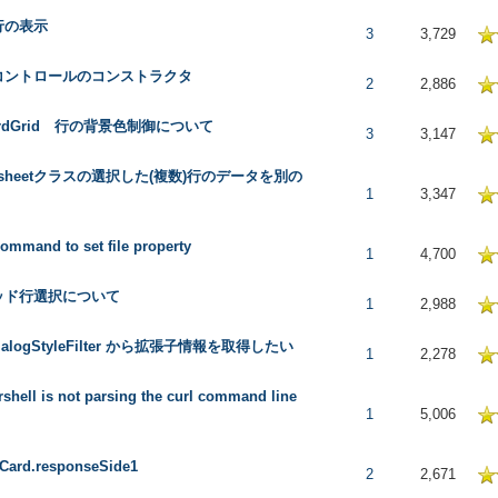
行の表示
 in Average
3
3,729
コントロールのコンストラクタ
 in Average
2
2,886
ordGrid 行の背景色制御について
 in Average
3
3,147
ksheetクラスの選択した(複数)行のデータを別の
 in Average
1
3,347
command to set file property
 in Average
1
4,700
ッド行選択について
 in Average
1
2,988
DialogStyleFilter から拡張子情報を取得したい
 in Average
1
2,278
shell is not parsing the curl command line
 in Average
1
5,006
Card.responseSide1
 in Average
2
2,671