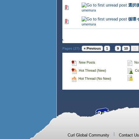
選択後
366 Vote(s) - 2.77 out of 5
umemura
循環
349 Vote(s) - 2.82 out of 5
umemura
Pages (27):
« Previous
1
...
9
10
11
New Posts
No
Hot Thread (New)
Co
Hot Thread (No New)
|
Curl Global Community
Contact Us