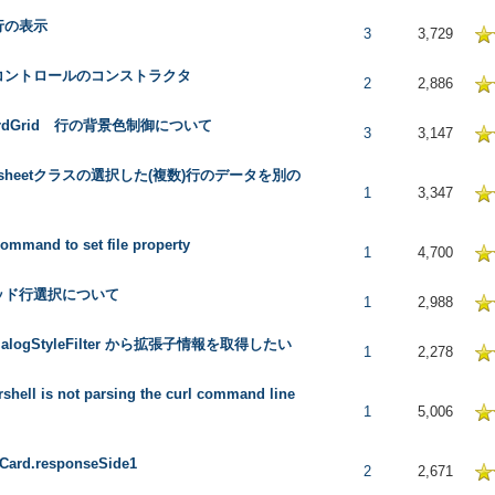
行の表示
 in Average
3
3,729
コントロールのコンストラクタ
 in Average
2
2,886
ordGrid 行の背景色制御について
 in Average
3
3,147
ksheetクラスの選択した(複数)行のデータを別の
 in Average
1
3,347
command to set file property
 in Average
1
4,700
ッド行選択について
 in Average
1
2,988
DialogStyleFilter から拡張子情報を取得したい
 in Average
1
2,278
shell is not parsing the curl command line
 in Average
1
5,006
Card.responseSide1
 in Average
2
2,671