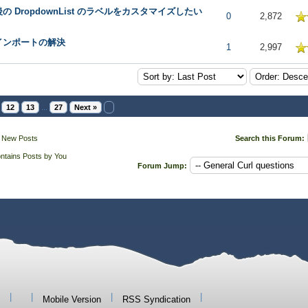
の DropdownList のラベルをカスタマイズしたい
 in Average
0
2,872
インポートの解決
 in Average
1
2,997
12
13
...
27
Next »
 New Posts
Search this Forum:
ntains Posts by You
Forum Jump:
|
|
|
|
Mobile Version
RSS Syndication