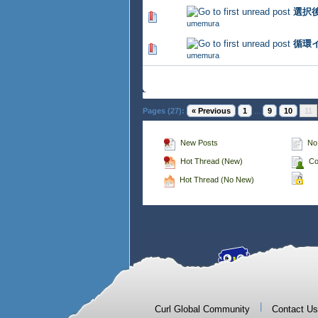
選択後
366 Vote(s) - 2.77 out of 5
umemura
循環
349 Vote(s) - 2.82 out of 5
umemura
Pages (27):
« Previous
1
...
9
10
11
New Posts
No
Hot Thread (New)
Co
Hot Thread (No New)
|
Curl Global Community
Contact Us