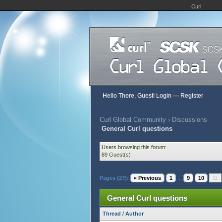
Curl
Hello There, Guest!
Login
—
Register
Curl Global Community
›
Discussions
General Curl questions
Users browsing this forum:
89 Guest(s)
Pages (27):
« Previous
1
...
9
10
11
General Curl questions
Thread
/
Author