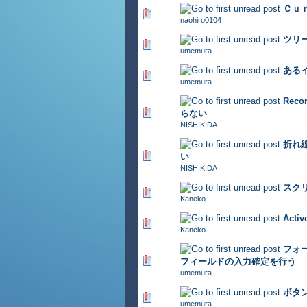
Ｃｕ
416 Vote(s) - 2.85 out of 5
naohiro0104
ツリ
325 Vote(s) - 2.94 out of 5
umemura
ある
291 Vote(s) - 2.96 out of 5
umemura
Rec
311 Vote(s) - 2.75 out of 5
らない
NISHIKIDA
折れ
356 Vote(s) - 2.81 out of 5
い
NISHIKIDA
スク
456 Vote(s) - 2.92 out of 5
Kaneko
Act
506 Vote(s) - 2.84 out of 5
Kaneko
フォ
393 Vote(s) - 2.84 out of 5
フィールドの入力確定を行う
umemura
ボタ
420 Vote(s) - 2.91 out of 5
umemura