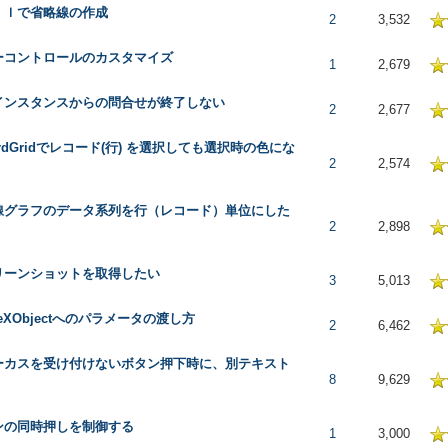
ｒｌで省略線の作成
 in Average
2
3,532
ーコントロールのカスタマイズ
 in Average
1
2,679
インスタンスからの問合せが終了しない
 in Average
2
2,677
ordGridでレコード(行) を選択しても選択時の色にな
 in Average
2
2,574
線グラフのデータ系列を行（レコード）単位にした
 in Average
2
2,898
リーンショットを取得したい
 in Average
3
5,013
iveXObjectへのパラメータの渡し方
 in Average
2
6,462
ーカスを受け付けないボタン押下時に、別テキスト
 in Average
8
9,629
ンの同時押しを制御する
 in Average
1
3,000