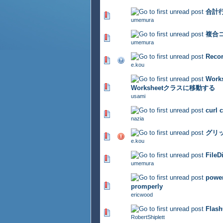
合計
494 Vote(s) - 2.95 out of 5
umemura
複合
446 Vote(s) - 2.92 out of 5
umemura
Rec
426 Vote(s) - 2.88 out of 5
e.kou
Wor
401 Vote(s) - 2.85 out of 5
Worksheetクラスに移動する
usami
curl 
500 Vote(s) - 2.93 out of 5
nazia
グリ
393 Vote(s) - 2.8 out of 5
e.kou
File
326 Vote(s) - 2.85 out of 5
umemura
power
458 Vote(s) - 2.94 out of 5
promperly
ericwood
Flash
356 Vote(s) - 2.95 out of 5
RobertShiplett