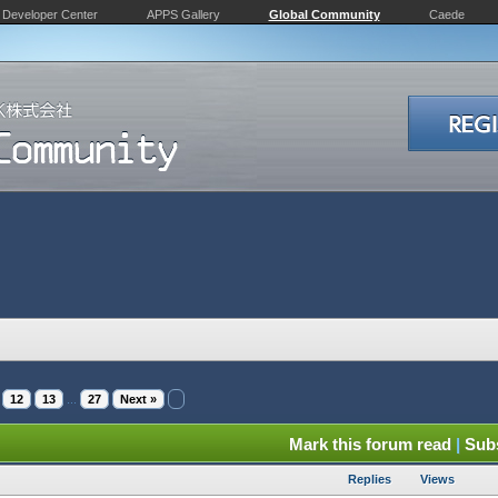
Developer Center
APPS Gallery
Global Community
Caede
12
13
...
27
Next »
Mark this forum read
|
Subs
Replies
Views