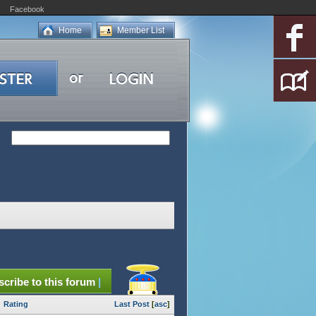
Facebook
Home
Member List
cribe to this forum
|
Rating
Last Post
[
asc
]