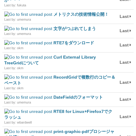
が・・・
Last by: fukuta
メトリクスの技術情報公開！
Last
Last by: umemura
文字がつぶれてしまう
Last
Last by: umemura
RTE7をダウンロード
Last
Last by: okm
Curl External Library
Last
TreeGridについて
Last by: okm
RecordGridで複数行のコピー＆
Last
ペースト
Last by: okm
DateFieldのフォーマット
Last
Last by: umemura
RTE8 for Linux+Firefox7でク
Last
ラッシュ
Last by: wbardwell
print-graphic-pdfプロシージャ