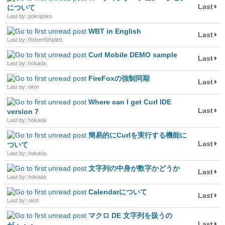
Last
について
Last by: pokopoko
WBT in English
Last
Last by: RobertShiplett
Curl Mobile DEMO sample
Last
Last by: hokada
FireFoxの強制同期
Last
Last by: okm
Where can I get Curl IDE
Last
version 7
Last by: hokada
簡易的にCurlを実行する機能に
Last
ついて
Last by: hokada
文字列の中身が数字かどうか
Last
Last by: hokada
Calendarについて
Last
Last by: okm
マクロ DE 文字列を扱うの
Last