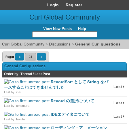
Login
Register
Curl Global Community
View New Posts
Help
Curl Global Community
>
Discussions
>
General Curl questions
Page:
«
21
»
General Curl questions
Order by:
Thread
/
Last Post
RecordSort として String をパ
Last
ースすることはできませんでした
Last by: c-s
Record の選択について
Last
Last by: umemura
IDEエディタについて
Last
Last by: fukuta
ローディング・アニメーション