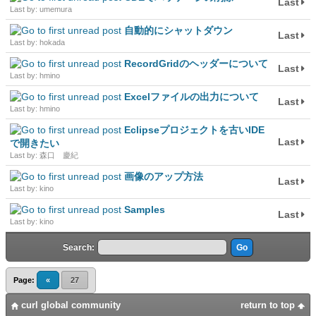
Last
Last by: umemura
自動的にシャットダウン
Last
Last by: hokada
RecordGridのヘッダーについて
Last
Last by: hmino
Excelファイルの出力について
Last
Last by: hmino
Eclipseプロジェクトを古いIDE
Last
で開きたい
Last by: 森口 慶紀
画像のアップ方法
Last
Last by: kino
Samples
Last
Last by: kino
Search:
Page:
«
27
curl global community
return to top