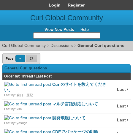
Login
Register
Curl Global Community
View New Posts
Help
Curl Global Community
>
Discussions
>
General Curl questions
Page:
«
27
General Curl questions
Order by:
Thread
/
Last Post
Curlのサイトを教えてくださ
Last
い。
Last by: 森口 慶紀
マルチ言語対応について
Last
Last by: kim
開発環境について
Last
Last by: yosuga
CDEでパッケージの削除