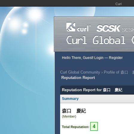
Curl
Hello There, Guest!
Login
—
Register
Curl Global Community
›
Profile of 森口
Reputation Report
Reputation Report for 森口 慶紀
Summary
森口 慶紀
(Member)
4
Total Reputation: