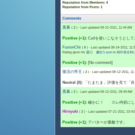
Reputation from Members: 4
Reputation from Posts: 1
Comments
黒幕
(
2
) - Last updated 09-22-2011, 11:44 AM
Positive (+1):
Curlを使いこなそうとし
FusionChii
(
0
) - Last updated 08-24-2011, 11:
Rating given for
森口 慶紀's post
in
例外発生時
Positive (+1):
[No comment]
復活の帝王
(
2
) - Last updated 08-12-2011, 11
Neutral (0):
「たまたま」評価を見て「良
黒幕
(
2
) - Last updated 08-12-2011, 09:49 AM
Positive (+1):
確かに！ スレ内容にし
Hiroyuki
(
2
) - Last updated 07-21-2011, 03:4
Positive (+1):
アバターが素敵です。