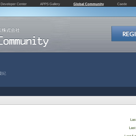
Developer Center
APPS Gallery
Global Community
Caede
 慶紀
Las
Last