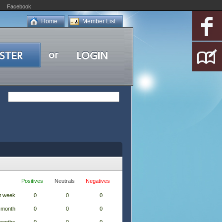
Facebook
Home
Member List
Positives
Neutrals
Negatives
t week
0
0
0
 month
0
0
0