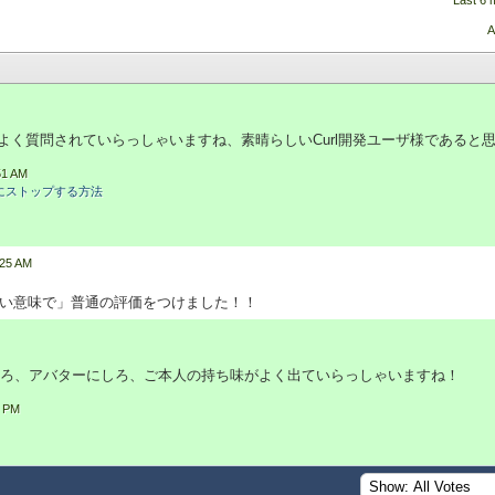
Last 6 
A
てよく質問されていらっしゃいますね、素晴らしいCurl開発ユーザ様であると
51 AM
にストップする方法
:25 AM
い意味で」普通の評価をつけました！！
ろ、アバターにしろ、ご本人の持ち味がよく出ていらっしゃいますね！
3 PM