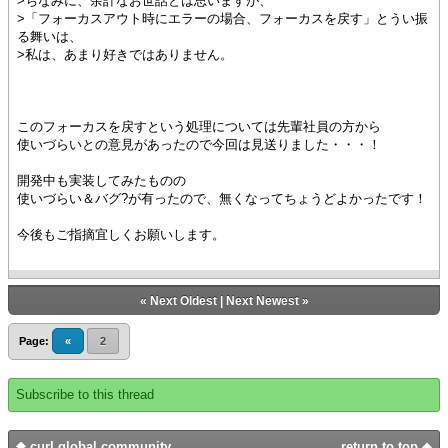
>ちなみに、余計なお世話とは思いますが、
>「フォーカスアウト時にエラーの場合、フォーカスを戻す」とうい振
る舞いは、
>私は、あまり好きではありません。
このフォーカスを戻すという処理については先輩社員の方から
使いづらいとの意見があったので今回は見送りました・・・！
開発中も実装してみたものの
使いづらい＆バグ?が有ったので、無くなってちょうどよかったです！
今後もご指摘宜しくお願いします。
«
Next Oldest
|
Next Newest
»
Page:
«
2
Subscribe to this thread
curl global community
return to top