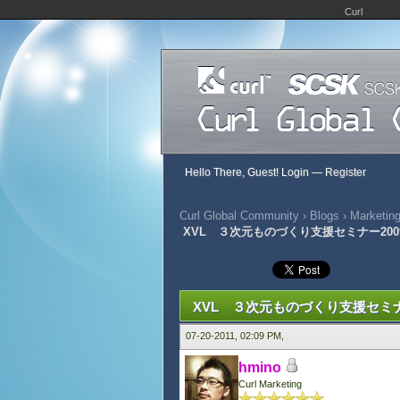
Curl
Hello There, Guest!
Login
—
Register
Curl Global Community
›
Blogs
›
Marketing
XVL ３次元ものづくり支援セミナー20
0 Vote(s) - 0 Average
1
2
3
4
5
XVL ３次元ものづくり支援セミナ
07-20-2011, 02:09 PM,
hmino
Curl Marketing