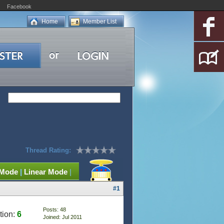
Facebook
Home
Member List
Thread Rating:
 Mode
|
Linear Mode
|
#1
Posts: 48
tion:
6
Joined: Jul 2011