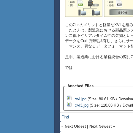
このCurlのメリットと軽量なXVLを
たとえば、製造業における部品票シス
ンス低下やリアルタイム性の欠如といっ
データをCurlで情報共有し、さらに
ーマンス、異なるデータフォーマット
是非、製造業における業務統合の際にCu
では
Attached Files
xvl.jpg
(Size: 80.61 KB / Downloa
xvl3.jpg
(Size: 118.03 KB / Downl
Find
«
Next Oldest
|
Next Newest
»