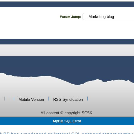
Forum Jump:
|
|
|
|
Mobile Version
RSS Syndication
All content © copyright SCSK.
MyBB SQL Error