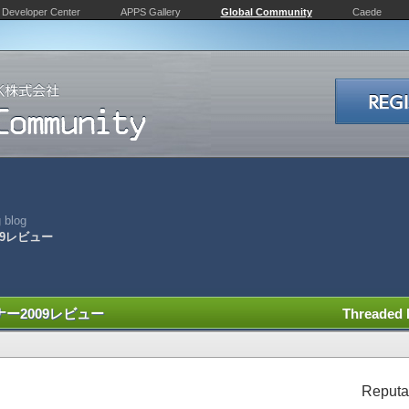
Developer Center
APPS Gallery
Global Community
Caede
 blog
09レビュー
ー2009レビュー
Threaded
Reputa