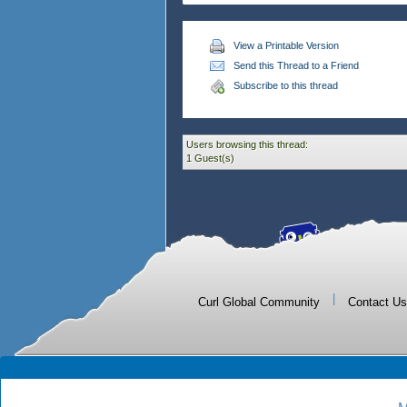
View a Printable Version
Send this Thread to a Friend
Subscribe to this thread
Users browsing this thread:
1 Guest(s)
|
Curl Global Community
Contact Us