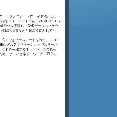
e）とはラティス・テクノロジー（株）が 開発した、
標準フォーマットであるVRMLやIGES
の軽量化を実現し、CADデータのブラウ
や取扱説明書などと幅広く使われてお
、Curlではソースコードを置く。このメ
来のWebアプリケーションではサーバ
、それを転送するネットワークの負荷
るため、サーバとネットワーク、両方の