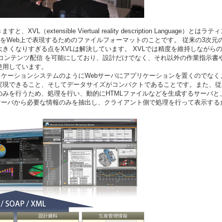
L（extensible Viertual reality description Languag
をWeb上で表現するためのファイルフォーマットのことです。 従来の3次元の
きくなりすぎる点をXVLは解決しています。 XVLでは精度を維持しながら
のコンテンツ配信 を可能にしており、設計だけでなく、それ以外の作業指示書
使用しています。
プリケーションシステムのようにWebサーバにアプリケーションを置くのでなく
実現できること、そしてデータサイズがコンパクトであることです。また、従
のみを行うため、処理を行い、動的にHTMLファイルなどを生成するサーバと
はサーバから必要な情報のみを抽出し、クライアント側で処理を行って表示す