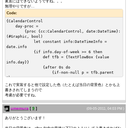
素直にはできないようですね。。。
無理やりですが…
Code:
{CalendarControl
day-proc =
{proc {cc:CalendarControl, date:DateTime}:
(#Graphic, bool)
let constant info:DateTimeInfo =
date.info
{if info.day-of-week >= 6 then
def tfb = {TextFlowBox {value
info.day}}
{after 0s do
{if-non-null p = tfb.parent
then
set p.background =
これで実装すると他で設定した色（たとえば当日の背景色）とかも上
{if info.day-of-week
書きされてしまうので
== 6 then
考慮が必要ですね。
"lightblue"
else
umemura
[
9
]
"pink"
(09-05-2011, 04:03 PM )
}
ありがとうございます！
}
}