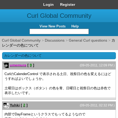
Login
Register
Curl Global Community
View New Posts
Help
Curl Global Community
>
Discussions
>
General Curl questions
>
カ
レンダーの色について
カレンダーの色について
umemura
[
9
]
(09-05-2011, 12:09 PM )
CurlのCalenderControl で表示される土日、祝祭日の色を変えるにはど
うすればよいでしょうか。
土曜日はボックス（ボタン）の色を青、日曜日と祝祭日の色は赤色で
表示したいです。
Yuhki
[
2
]
(09-05-2011, 02:32 PM )
内部でDayFrameというクラスでもってるようなので