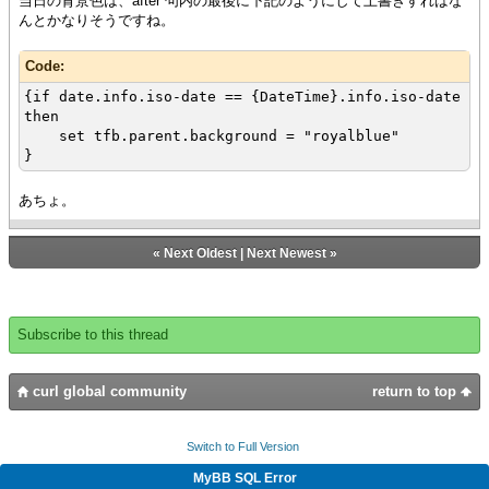
当日の背景色は、after 句内の最後に下記のようにして上書きすればな
{return tfb, true}
んとかなりそうですね。
else
{return null, true}
}
Code:
}
{if date.info.iso-date == {DateTime}.info.iso-date
}
then
set tfb.parent.background = "royalblue"
}
あちょ。
«
Next Oldest
|
Next Newest
»
Subscribe to this thread
curl global community
return to top
Switch to Full Version
MyBB SQL Error