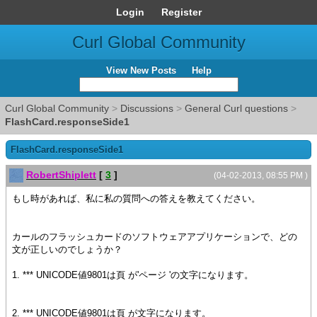
Login
Register
Curl Global Community
View New Posts
Help
Curl Global Community
>
Discussions
>
General Curl questions
>
FlashCard.responseSide1
FlashCard.responseSide1
RobertShiplett
[
3
]
(04-02-2013, 08:55 PM )
もし時があれば、私に私の質問への答えを教えてください。
カールのフラッシュカードのソフトウェアアプリケーションで、どの
文が正しいのでしょうか？
1. *** UNICODE値9801は頁 が'ページ 'の文字になります。
2. *** UNICODE値9801は頁 が文字になります。