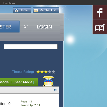
Facebook
Home
Member List
Thread Rating:
 Mode
|
Linear Mode
|
#6
Posts: 43
tion:
0
Joined: Apr 2014