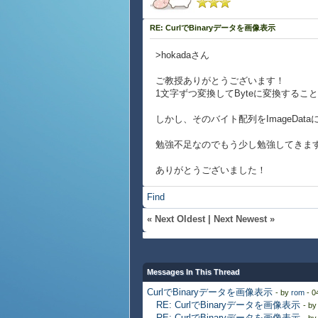
RE: CurlでBinaryデータを画像表示
>hokadaさん
ご教授ありがとうございます！
1文字ずつ変換してByteに変換するこ
しかし、そのバイト配列をImageDat
勉強不足なのでもう少し勉強してきま
ありがとうございました！
Find
«
Next Oldest
|
Next Newest
»
Messages In This Thread
CurlでBinaryデータを画像表示
- by
rom
- 0
RE: CurlでBinaryデータを画像表示
- b
RE: CurlでBinaryデータを画像表示