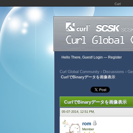
Curl
Hello There, Guest!
Login
—
Register
Curl Global Community
›
Discussions
›
Gen
CurlでBinaryデータを画像表示
380 Vote(s) - 2.93 Average
1
2
3
4
5
CurlでBinaryデータを画像表示
05-07-2014, 12:51 PM,
rom
Member