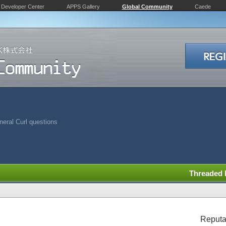
Developer Center
APPS Gallery
Global Community
Caede
eral Curl questions
Threaded
Reputa