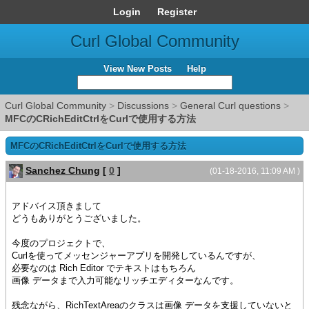
Login
Register
Curl Global Community
View New Posts
Help
Curl Global Community
>
Discussions
>
General Curl questions
>
MFCのCRichEditCtrlをCurlで使用する方法
MFCのCRichEditCtrlをCurlで使用する方法
Sanchez Chung
[
0
]
(01-18-2016, 11:09 AM )
アドバイス頂きまして
どうもありがとうございました。
今度のプロジェクトで、
Curlを使ってメッセンジャーアプリを開発しているんですが、
必要なのは Rich Editor でテキストはもちろん
画像 データまで入力可能なリッチエディターなんです。
残念ながら、RichTextAreaのクラスは画像 データを支援していないと