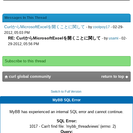
Messages In This Thread
CurlからMicrosoftExcelを開くことに関して
- by
coolpoy17
- 02-29-
2012, 05:03 PM
RE: CurlからMicrosoftExcelを開くことに関して
- by
usami
- 02-
29-2012, 05:56 PM
Subscribe to this thread
curl global community
return to top
Switch to Full Version
MyBB SQL Error
MyBB has experienced an internal SQL error and cannot continue.
SQL Error:
1017 - Can't find file: 'mybb_threadviews' (errno: 2)
Query: