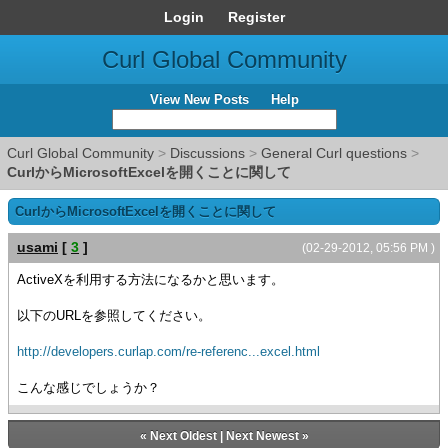
Login
Register
Curl Global Community
View New Posts
Help
Curl Global Community
>
Discussions
>
General Curl questions
>
CurlからMicrosoftExcelを開くことに関して
CurlからMicrosoftExcelを開くことに関して
usami
[
3
]
(02-29-2012, 05:56 PM )
ActiveXを利用する方法になるかと思います。
以下のURLを参照してください。
http://developers.curlap.com/re-referenc...excel.html
こんな感じでしょうか？
«
Next Oldest
|
Next Newest
»