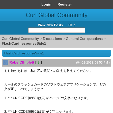
Login
Register
Curl Global Community
View New Posts
Help
Curl Global Community
>
Discussions
>
General Curl questions
>
FlashCard.responseSide1
FlashCard.responseSide1
RobertShiplett
[
3
]
(04-02-2013, 08:55 PM )
もし時があれば、私に私の質問への答えを教えてください。
カールのフラッシュカードのソフトウェアアプリケーションで、どの
文が正しいのでしょうか？
1. *** UNICODE値9801は頁 が'ページ 'の文字になります。
2. *** UNICODE値9801は頁 が文字になります。