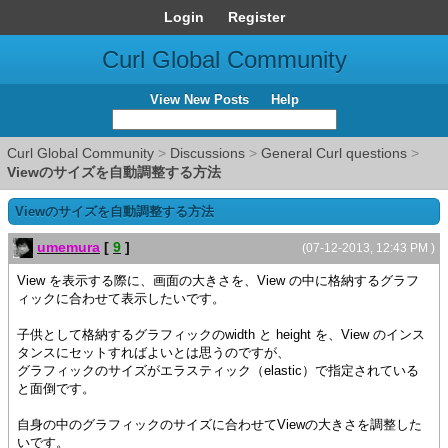
Login
Register
Curl Global Community
View New Posts
Help
Curl Global Community
>
Discussions
>
General Curl questions
>
Viewのサイズを自動調整する方法
Viewのサイズを自動調整する方法
umemura
[
9
]
(07-12-2013, 12:43 PM )
View を表示する際に、画面の大きさを、View の中に格納するグラフ
ィックに合わせて表示したいです。
子供として格納するグラフィックのwidth と height を、View のインス
タンスにセットすればよいとは思うのですが、
グラフィックのサイズがエラスティック（elastic）で指定されている
と面倒です。
自身の中のグラフィックのサイズに合わせてViewの大きさを調整した
いです。