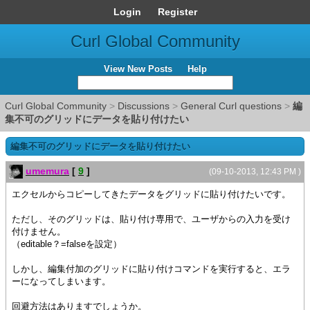
Login
Register
Curl Global Community
View New Posts
Help
Curl Global Community
>
Discussions
>
General Curl questions
>
編
集不可のグリッドにデータを貼り付けたい
編集不可のグリッドにデータを貼り付けたい
umemura
[
9
]
(09-10-2013, 12:43 PM )
エクセルからコピーしてきたデータをグリッドに貼り付けたいです。
ただし、そのグリッドは、貼り付け専用で、ユーザからの入力を受け
付けません。
（editable？=falseを設定）
しかし、編集付加のグリッドに貼り付けコマンドを実行すると、エラ
ーになってしまいます。
回避方法はありますでしょうか。