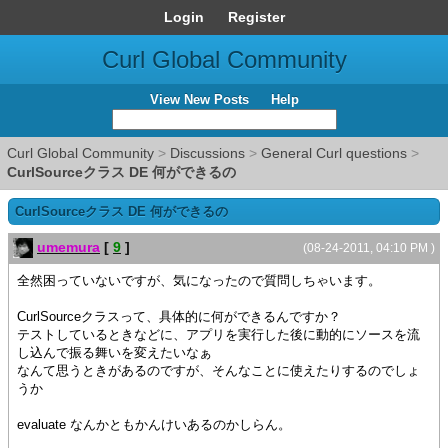
Login
Register
Curl Global Community
View New Posts
Help
Curl Global Community
>
Discussions
>
General Curl questions
>
CurlSourceクラス DE 何ができるの
CurlSourceクラス DE 何ができるの
umemura
[
9
]
(08-24-2011, 04:10 PM )
全然困っていないですが、気になったので質問しちゃいます。
CurlSourceクラスって、具体的に何ができるんですか？
テストしているときなどに、アプリを実行した後に動的にソースを流
し込んで振る舞いを変えたいなぁ
なんて思うときがあるのですが、そんなことに使えたりするのでしょ
うか
evaluate なんかともかんけいあるのかしらん。