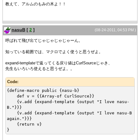
教えて、アルムのもみの木よ！！
nasuB
[
2
]
(08-24-2011, 04:53 PM )
呼ばれて飛び出てじゃじゃじゃじゃーん。
知っている範囲では、マクロでよく使うと思うぜよ。
expand-templateで返ってくる戻り値はCurlSourceじゃき、
先生もいろいろ使えると思うぜよ。。
Code:
{define-macro public {nasu-b}
def v = {{Array-of CurlSource}}
{v.add {expand-template {output "I love nasu-
B."}}}
{v.add {expand-template {output "I love nasu-B
again."}}}
{return v}
}