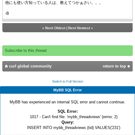
他にも使い方知っている人は、教えてつかぁさい。。。
-B
«
Next Oldest
|
Next Newest
»
Subscribe to this thread
curl global community
return to top
Switch to Full Version
MyBB SQL Error
MyBB has experienced an internal SQL error and cannot continue.
SQL Error:
1017 - Can't find file: 'mybb_threadviews' (errno: 2)
Query:
INSERT INTO mybb_threadviews (tid) VALUES('231')