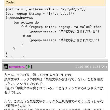
Code:
{def ta = {TextArea value = "a\r\nb\tc"}}
{let regexp:String = "[\",\n\t\t]"}
{CommandButton
{on Action do
{if {regexp-match? regexp, ta.value} then
{popup-message "禁則文字が含まれている"}
else
{popup-message "禁則文字が含まれてない"}
}
}
}
{value ta}
umemura
[
9
]
(11-07-2013, 11:54 AM )
うーん、やっぱり、難しく考えるべきでしたね。
禁則文字チェックの要件は「禁則文字が含まれていない」ことを確認
したい、というものなので、
上記の「禁則文字が含まれている」ことをチェックする正規表現では
ダメでした。
ただ、このような禁則文字チェックを正規表現でやろうと思うとかな
り面倒そうなので、