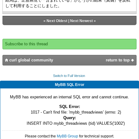
結局は、正規表現で「含まれている」かどうかの結果（真偽）を反転
して利用することにしました。
«
Next Oldest
|
Next Newest
»
Subscribe to this thread
curl global community
return to top
Switch to Full Version
MyBB SQL Error
MyBB has experienced an internal SQL error and cannot continue.
SQL Error:
1017 - Can't find file: 'mybb_threadviews' (errno: 2)
Query:
INSERT INTO mybb_threadviews (tid) VALUES('1002')
Please contact the
MyBB Group
for technical support.