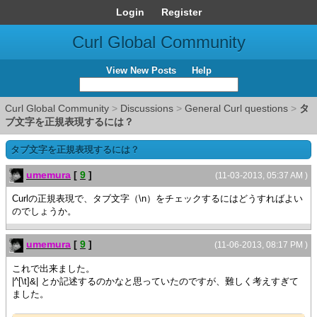
Login
Register
Curl Global Community
View New Posts
Help
Curl Global Community
>
Discussions
>
General Curl questions
>
タ
ブ文字を正規表現するには？
タブ文字を正規表現するには？
umemura
[
9
]
(11-03-2013, 05:37 AM )
Curlの正規表現で、タブ文字（\n）をチェックするにはどうすればよい
のでしょうか。
umemura
[
9
]
(11-06-2013, 08:17 PM )
これで出来ました。
|^[\t]&| とか記述するのかなと思っていたのですが、難しく考えすぎて
ました。