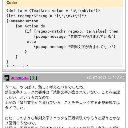
Code:
{def ta = {TextArea value = "a\r\nb\tc"}}
{let regexp:String = "[\",\n\t\t]"}
{CommandButton
{on Action do
{if {regexp-match? regexp, ta.value} then
{popup-message "禁則文字が含まれている"}
else
{popup-message "禁則文字が含まれてない"}
}
}
}
{value ta}
umemura
[
9
]
(11-07-2013, 11:54 AM )
うーん、やっぱり、難しく考えるべきでしたね。
禁則文字チェックの要件は「禁則文字が含まれていない」ことを確認
したい、というものなので、
上記の「禁則文字が含まれている」ことをチェックする正規表現では
ダメでした。
ただ、このような禁則文字チェックを正規表現でやろうと思うとかな
り面倒そうなので、