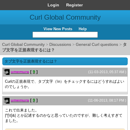
Login
Register
Curl Global Community
View New Posts
Help
Curl Global Community
>
Discussions
>
General Curl questions
>
タ
ブ文字を正規表現するには？
タブ文字を正規表現するには？
umemura
[
9
]
(11-03-2013, 05:37 AM )
Curlの正規表現で、タブ文字（\n）をチェックするにはどうすればよい
のでしょうか。
umemura
[
9
]
(11-06-2013, 08:17 PM )
これで出来ました。
|^[\t]&| とか記述するのかなと思っていたのですが、難しく考えすぎて
ました。