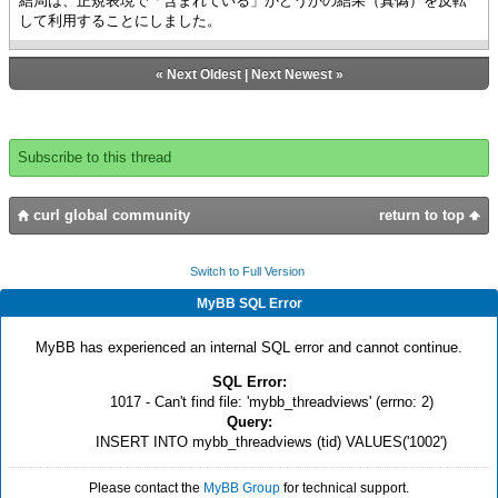
結局は、正規表現で「含まれている」かどうかの結果（真偽）を反転
して利用することにしました。
«
Next Oldest
|
Next Newest
»
Subscribe to this thread
curl global community
return to top
Switch to Full Version
MyBB SQL Error
MyBB has experienced an internal SQL error and cannot continue.
SQL Error:
1017 - Can't find file: 'mybb_threadviews' (errno: 2)
Query:
INSERT INTO mybb_threadviews (tid) VALUES('1002')
Please contact the
MyBB Group
for technical support.