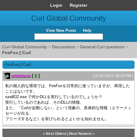
Login
Register
Curl Global Community
View New Posts
Help
Curl Global Community
>
Discussions
>
General Curl questions
>
FireFoxとCurl
FireFoxとCurl
umemura
[
9
]
(11-06-2013, 08:25 PM )
私の個人的な環境では、FireFoxを日常的に使っていますが、再現した
ことはないです。
rundll32.exe で何かDLLを実行しているのでしょうか？
実行しているのであれば、そのDLLの情報、
また、「Curlが起動しない」という現象の、具体的な情報（エラーメッ
セージが出る、
フリーズするなど）を挙げられるとよいかも知れません。
«
Next Oldest
|
Next Newest
»