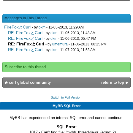
Messages In This Thread
FireFoxとCurl
- by
okm
- 11-05-2013, 11:29 AM
RE: FireFoxとCurl
- by
okm
- 11-05-2013, 11:48 AM
RE: FireFoxとCurl
- by
okm
- 11-06-2013, 05:47 PM
RE: FireFoxとCurl
- by
umemura
- 11-06-2013, 08:25 PM
RE: FireFoxとCurl
- by
okm
- 11-07-2013, 11:53 AM
Subscribe to this thread
curl global community
return to top
Switch to Full Version
MyBB SQL Error
MyBB has experienced an internal SQL error and cannot continue.
SQL Error:
1017 - Can't find file: 'mybb_threadviews' (errno: 2)