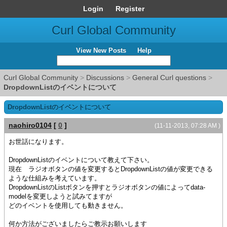
Login
Register
Curl Global Community
View New Posts
Help
Curl Global Community
>
Discussions
>
General Curl questions
>
DropdownListのイベントについて
DropdownListのイベントについて
naohiro0104
[
0
]
(11-11-2013, 07:28 AM )
お世話になります。
DropdownListのイベントについて教えて下さい。
現在 ラジオボタンの値を変更するとDropdownListの値が変更できる
ような仕組みを考えています。
DropdownListのListボタンを押すとラジオボタンの値によってdata-
modelを変更しようと試みてますが
どのイベントを使用しても動きません。
何か方法がございましたらご教示お願いします