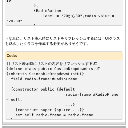
10"
},
{RadioButton
label = "20から30",radio-value =
"20-30"
}
}
,
ちなみに、リスト表示時にリストをリフレッシュするには、UIクラス
を継承したクラスを作成する必要がありそうです。
||ラジオボタンの値変更時に、DropdownList.data-
modelを変更
Code:
{on ValueChanged at rf:RadioFrame do
||ラジオボタンの値が変更されたタイミングで、
||リスト表示時にリストの内容をリフレッシュするUI
||リストの内容を変更する
{define-class public CustomDropdownListUI
def dm = dl.data-model
{inherits SkinnableDropdownListUI}
{dm.clear}
field radio-frame:#RadioFrame
{switch rf.value
case "0-10" do
{constructor public {default
{for i:int = 0 to 10 do
radio-frame:#RadioFrame
{dm.append i}
= null,
}
...}
case "20-30" do
{construct-super {splice ...}}
{for i:int = 20 to 30 do
set self.radio-frame = radio-frame
{dm.append i}
}
}
||リストの表示時に、リストの内容を変更する