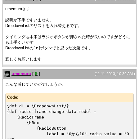
umemuraさま
説明が下手ですいません。
DropdownListのリストを入れ替えるです。
タイミングも本来はラジオボタンが押された時が良いのですがどうに
も上手くいかず
DropdownListの[▼]ボタンでと思った次第です。
宜しくお願いします
umemura
[
9
]
(11-11-2013, 10:39 AM )
こんな感じでいかがでしょうか。
Code:
{def dl = {DropdownList}}
{def radio-frame-change-data-model =
{RadioFrame
{HBox
{RadioButton
label = "0から10",radio-value = "0-