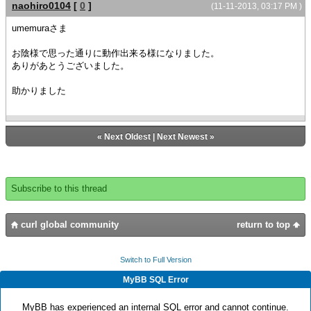
}
naohiro0104
[
0
]
{method public {show-dropdown}:void
(11-11-2013, 03:17 PM )
}
{self.change-lsit-by-radio-value}
}
umemuraさま
{super.show-dropdown}
}
}
お陰様で思った通りに動作出来る様になりました。
||リストの内容を変更する
{VBox radio-frame-change-data-model, dl }
ありがあとうございました。
{method {change-lsit-by-radio-value}:void
{do
{if-non-null self.radio-frame then
||ラジオボタンの値を変更して
助かりました
def dm = (self.control asa
||ドロップダウンリストのリストを変更する
DropdownList).data-model
||※ set dl.value = ** ではイベントが発生しないこと
{dm.clear}
に注意
{switch self.radio-frame.value
«
Next Oldest
|
Next Newest
»
{radio-frame-change-data-model.set-value-with-
case "0-10" do
events "0-10"}
{for i:int = 0 to 10 do
}
{dm.append i}
}
Subscribe to this thread
case "20-30" do
{for i:int = 20 to 30 do
{dm.append i}
curl global community
return to top
}
}
}
Switch to Full Version
}
MyBB SQL Error
}
{def cdl = {DropdownList ui-object =
MyBB has experienced an internal SQL error and cannot continue.