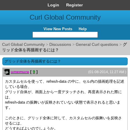
Login
Register
Curl Global Community
View New Posts
Help
Curl Global Community
>
Discussions
>
General Curl questions
>
グ
リッド全体を再描画するには？
グリッド全体を再描画するには？
umemura
[
9
]
(01-08-2014, 11:27 AM )
カスタムセルを使って、refresh-data の中に、セル内の描画処理を記述
している場合、
グリッド自体が、画面上から一度デタッチされ、再度表示された際に
は、
refresh-data の振舞いが反映されていない状態で表示されると思いま
す。
このときに、グリッド全体に対して、カスタムセルの振舞いを反映さ
せるには、
どうすればよいのでしょうか。