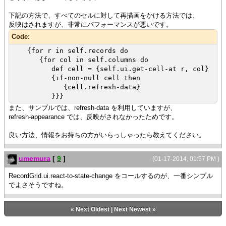
下記の方法で、すべてのセルに対して再描画をかける方法では、
反映はされますが、非常にパフォーマンスが悪いです。
Code:
{for r in self.records do
{for col in self.columns do
def cell = {self.ui.get-cell-at r, col}
{if-non-null cell then
{cell.refresh-data}
}}}
また、サンプルでは、refresh-data を利用していますが、
refresh-appearance では、反映がされなかったためです。
良い方法、情報をお持ちの方がいらっしゃったら教えてください。
umemura
[
9
]
(01-17-2014, 01:57 PM )
RecordGrid.ui.react-to-state-change をコールするのが、一番シンプル
でよさそうですね。
«
Next Oldest
|
Next Newest
»