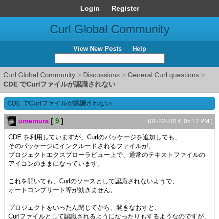
Login
Register
Curl Global Community
View New Posts
Help
Curl Global Community
>
Discussions
>
General Curl questions
>
CDE でCurlファイルが認識されない
CDE でCurlファイルが認識されない
umemura
[
9
]
(01-22-2014, 05:12 PM )
CDE を利用していますが、Curlのパッケージを追加しても、
そのパッケージにインクルードされるファイルが、
プロジェクトエクスプローラビュー上で、通常のテキストファイルの
アイコンのままになっています。
これを開いても、Curlのソースとして認識されないようで、
オートコンプリート等が効きません。
プロジェクトをいったん閉じてから、開きなおすと、
Curlファイルとして認識されるようになったりもするようなのですが、