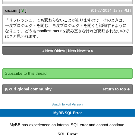
usami
[
3
]
(01-27-2014, 12:38 PM )
「リフレッシュ」でも変わらないことがありますので、そのときは、
一度プロジェクトを閉じ、再度プロジェクトを開くと認識するように
なります。どうもmanifest.mcurlを読み直さなければ反映されないので
は？と思われます。
«
Next Oldest
|
Next Newest
»
Subscribe to this thread
curl global community
return to top
Switch to Full Version
MyBB SQL Error
MyBB has experienced an internal SQL error and cannot continue.
SQL Error: