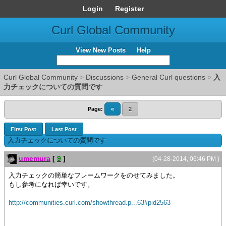
Login
Register
Curl Global Community
View New Posts
Help
Curl Global Community
>
Discussions
>
General Curl questions
>
入
力チェックについての質問です
Page:
«
2
First Post
Last Post
入力チェックについての質問です
umemura
[
9
]
(04-28-2014, 06:46 PM )
入力チェックの簡単なフレームワークをのせてみました。
もし参考になれば幸いです。
http://communities.curl.com/showthread.p...63#pid2563