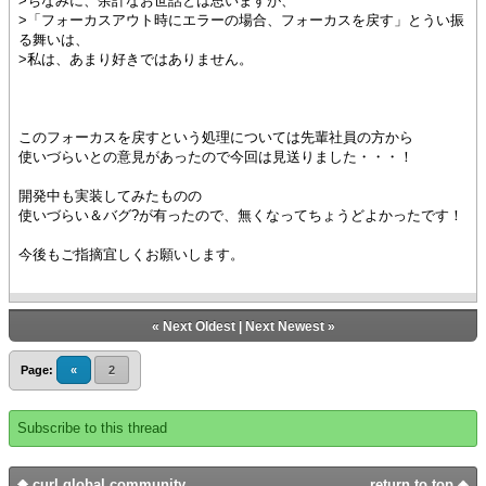
>ちなみに、余計なお世話とは思いますが、
>「フォーカスアウト時にエラーの場合、フォーカスを戻す」とうい振
る舞いは、
>私は、あまり好きではありません。
このフォーカスを戻すという処理については先輩社員の方から
使いづらいとの意見があったので今回は見送りました・・・！
開発中も実装してみたものの
使いづらい＆バグ?が有ったので、無くなってちょうどよかったです！
今後もご指摘宜しくお願いします。
«
Next Oldest
|
Next Newest
»
Page:
«
2
Subscribe to this thread
curl global community
return to top