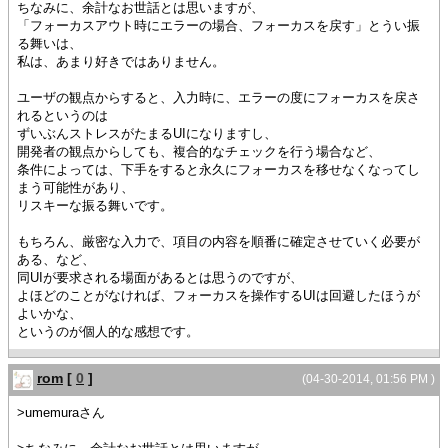
ちなみに、余計なお世話とは思いますが、
「フォーカスアウト時にエラーの場合、フォーカスを戻す」とうい振
る舞いは、
私は、あまり好きではありません。
ユーザの観点からすると、入力時に、エラーの度にフォーカスを戻さ
れるというのは
ずいぶんストレスがたまるUIになりますし、
開発者の観点からしても、複合的なチェックを行う場合など、
条件によっては、下手をすると永久にフォーカスを移せなくなってし
まう可能性があり、
リスキーな振る舞いです。
もちろん、厳密な入力で、項目の内容を順番に確定させていく必要が
ある、など、
同UIが要求される場面があるとは思うのですが、
よほどのことがなければ、フォーカスを操作するUIは回避したほうが
よいかな、
というのが個人的な感想です。
rom
[
0
]
(04-30-2014, 01:56 PM )
>umemuraさん