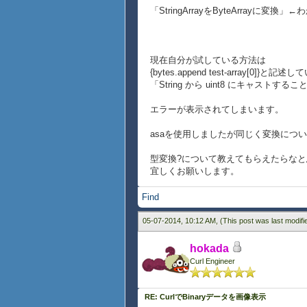
「StringArrayをByteArrayに
現在自分が試している方法は
{bytes.append test-array[0]}と記
「String から uint8 にキャストす
エラーが表示されてしまいます。
asaを使用しましたが同じく変換につ
型変換?について教えてもらえたらな
宜しくお願いします。
Find
05-07-2014, 10:12 AM,
(This post was last modif
hokada
Curl Engineer
RE: CurlでBinaryデータを画像表示