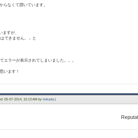
変換」←わからなくて躓いています。
述していますが、
ることはできません。」と
いてエラーが表示されてしまいました。。。
と思います！
ied: 05-07-2014, 10:13 AM by
hokada
.)
Reputat