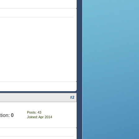
#2
Posts: 43
tion:
0
Joined: Apr 2014