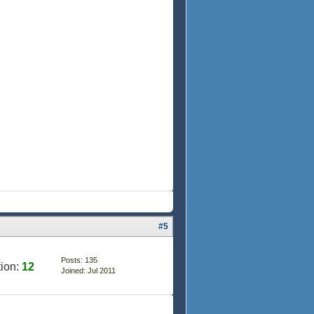
#5
Posts: 135
ion:
12
Joined: Jul 2011