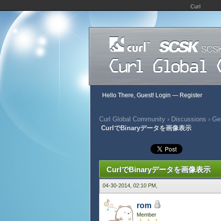
Curl
Hello There, Guest!
Login
—
Register
Curl Global Community
›
Discussions
›
Gen
CurlでBinaryデータを画像表示
380 Vote(s) - 2.93 Average
1
2
3
4
5
CurlでBinaryデータを画像表示
04-30-2014, 02:10 PM,
rom
Member