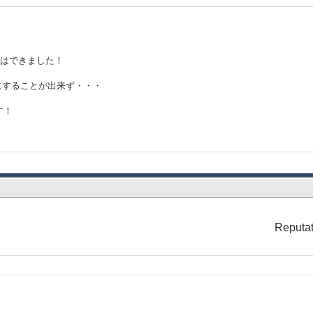
とはできました！
aにすることが出来ず・・・
す！
Reputat