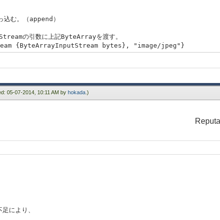
突っ込む。（append）
tStreamの引数に上記ByteArrayを渡す。
eam {ByteArrayInputStream bytes}, "image/jpeg"}
ied: 05-07-2014, 10:11 AM by
hokada
.)
Reputa
不足により、