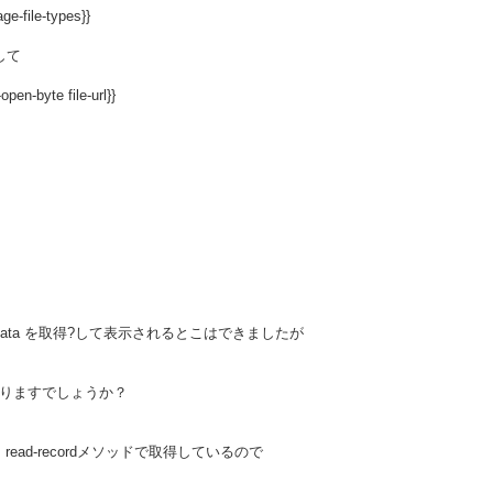
age-file-types}}
して
pen-byte file-url}}
mageData を取得?して表示されるとこはできましたが
法はありますでしょうか？
、read-recordメソッドで取得しているので