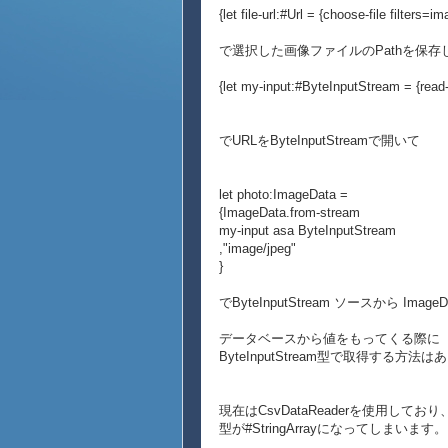
{let file-url:#Url = {choose-file filters=im
で選択した画像ファイルのPathを保存
{let my-input:#ByteInputStream = {read-o
でURLをByteInputStreamで開いて
let photo:ImageData =
{ImageData.from-stream
my-input asa ByteInputStream
,"image/jpeg"
}
でByteInputStream ソースから I
データベースから値をもってくる際に
ByteInputStream型で取得する方
現在はCsvDataReaderを使用しており
型が#StringArrayになってしまいます。