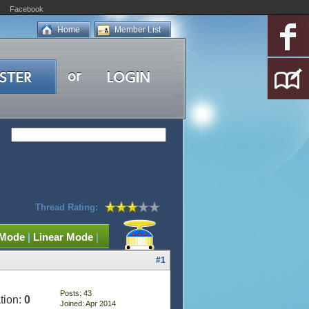
Facebook
Home
Member List
Thread Rating:
 Mode
|
Linear Mode
|
#1
Posts: 43
tion:
0
Joined: Apr 2014