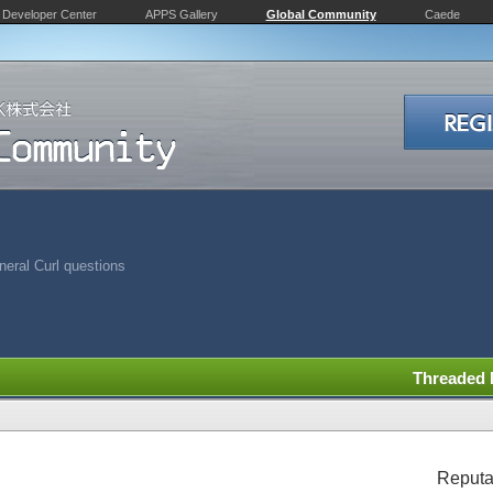
Developer Center
APPS Gallery
Global Community
Caede
eral Curl questions
Threaded
Reputa