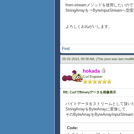
from-streamメソッドを使用したいので
StringArrayを⇒ByteInputStr
よろしくおねがいします。
Find
05-02-2014, 09:38 AM,
(This post was last modif
hokada
Curl Engineer
RE: CurlでBinaryデータを画像表示
バイトデータをストリームとして扱い
StringArrayをByteArrayに変換して、
そのByteArrayをByteArrayInpu
Code: