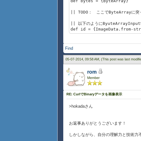
def bytes = {ByteArray}
|| TODO： ここでByteArrayに
|| 以下のようにByuteArrayInpu
def id = {ImageData.from-str
Find
05-07-2014, 09:58 AM,
(This post was last modif
rom
Member
RE: CurlでBinaryデータを画像表示
>hokadaさん
お返事ありがとうございます！
しかしながら、自分の理解力と技術力