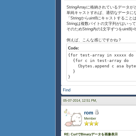
StringArrayに格納されているデ
単純キャストすれば、適切なデータに
「Stringからuint8にキャストす
Stringは複数バイトの文字列がはいっ
そのためString内の1文字ずつをuint8
例えば、こんな感じですかね？
Code:
{for test-array in xxxxx do
{for c in test-array do
{bytes.append c asa byte
}
}
Find
05-07-2014, 12:51 PM,
rom
Member
RE: CurlでBinaryデータを画像表示