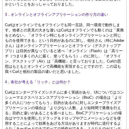
かということをおっしゃっておりました。
3．オンラインとオフラインアプリケーションの作り方の違い
Curlはオンラインでもオフラインでも同一言語、同一環境で動作しま
す
。他者との意見の大きな違いはCurlはオフラインでも動くのは「業務
をとめない」「オフライン時にもオンラインアプリケーションと同じ
ものを使用できる」という目的があるのに対し、他社さん（特にAdobe
さん）はオンラインアプリケーションとオフライン（デスクトップア
プリ）は目的が異なっていると述べ「オンライン（Flash）は「高リー
チ（つまり多くの人に届く、使ってもらう）」のに対し、「オフライ
ン、デスクトップ（Air）は「高機能」と言っておりました。Curlの思
想はもともとオンラインで高機能を実現することですので、この辺も
我々Curlと他社の製品の違いだと思いました。
4．各社が考える「リッチ」とは何か？
Curlはエンタープライズシステムに多く実績があり、UIについてはコン
シューマエクスペリエンスアプリケーション（BtoC）の場合は「より
多くの人につかってもらう」目的があるのに対しエンタープライズア
プリケーションの場合は「より少ない人数、より短時間で業務を行え
る」目的と違いがあることを述べました。BtoCアプリケーションの場
合はマウスを使用したドラッグ＆ドロップやアニメーションなどを使
用することによって効果をあげる方法がありますが時代に逆行するよ
うな「キーボードのみですべての操作ができる」ようなものがエンタ