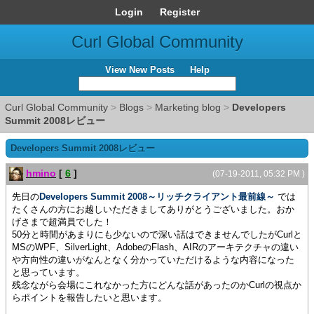
Login
Register
Curl Global Community
View New Posts
Help
Curl Global Community
>
Blogs
>
Marketing blog
>
Developers
Summit 2008レビュー
Developers Summit 2008レビュー
hmino
[
6
]
(07-19-2011, 05:32 PM )
先日の
Developers Summit 2008～リッチクライアント最前線～
では
たくさんの方にお越しいただきましてありがとうございました。おか
げさまで超満員でした！
50分と時間があまりにも少ないので深い話はできませんでしたがCurlと
MSのWPF、SilverLight、AdobeのFlash、AIRのアーキテクチャの違い
や方向性の違いがなんとなく分かっていただけるような内容になった
と思っています。
残念ながら会場にこれなかった方にどんな話があったのかCurlの視点か
らポイントを報告したいと思います。