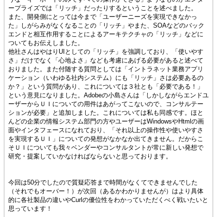
ープライズでは「リッチ」だったりするということを述べました。
また、開発側にとっては今まで「ユーザーニーズを実現できなかっ
た」しがらみがなくなることの「リッチ」やまた、SOAなどのバック
エンドと相互作用することによるアーキテクチャの「リッチ」などに
ついてもお伝えしました。
他社さんはやはりUIとしての「リッチ」を強調しており、「使いやす
さ」だけでなく「心地よさ」なども考慮にあげる必要があると述べて
おりました。また付随する質問としては「イントラネット業務アプリ
ケーション（いわゆる社内システム）にも「リッチ」さは必要あるの
か？」という質問があり、これについては３社とも「必要である！」
という意見になりました。Adobeの小島さんは「しかしながらエンドユ
ーザーからＵＩについての用件はあがってこないので、コンサルテー
ションが必要」と追加しました。これについては私も同感です。ほと
んどの企業の情報システム部門の方やユーザーはWindowsやHtmlの画
面やインタフェースになれており、「それ以上の操作性や使いやすさ
を実現するＵＩ」についての発想がなかなか出てきません。だからこ
そＵＩについても我々ベンダーやコンサルタントが常に新しい発想で
研究・提案していかなければならないと思っております。
今回は50分でしたので質疑応答まで時間がなくてできませんでした
（それでもオーバー！）が次回（あるかわかりませんが）はより具体
的に各社製品の違いやCurlの優位性をわかっていただくべく戦いたいと
思っています！