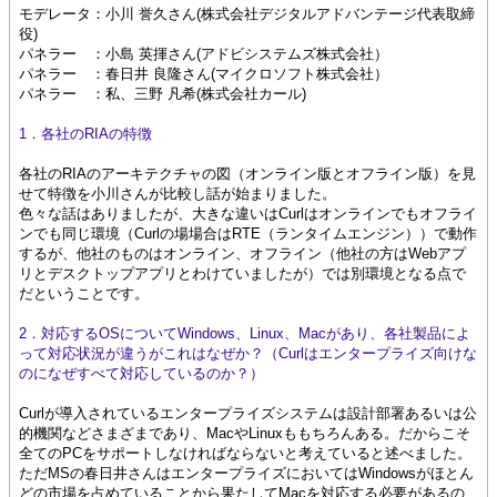
モデレータ：小川 誉久さん(株式会社デジタルアドバンテージ代表取締
役)
パネラー ：小島 英揮さん(アドビシステムズ株式会社）
パネラー ：春日井 良隆さん(マイクロソフト株式会社）
パネラー ：私、三野 凡希(株式会社カール)
1．各社のRIAの特徴
各社のRIAのアーキテクチャの図（オンライン版とオフライン版）を見
せて特徴を小川さんが比較し話が始まりました。
色々な話はありましたが、大きな違いは
Curlはオンラインでもオフライ
ンでも同じ環境（Curlの場場合はRTE（ランタイムエンジン））で動作
するが、他社のものはオンライン、オフライン（他社の方はWebアプ
リとデスクトップアプリとわけていましたが）では別環境
となる点で
だということです。
2．対応するOSについてWindows、Linux、Macがあり、各社製品によ
って対応状況が違うが
これはなぜか？（Curlはエンタープライズ向けな
のになぜすべて対応しているのか？）
Curlが導入されているエンタープライズシステムは設計部署あるいは公
的機関などさまざまであり、MacやLinuxももちろんある。だからこそ
全てのPCをサポートしなければならないと考えていると述べました。
ただMSの春日井さんはエンタープライズにおいてはWindowsがほとん
どの市場を占めていることから果たしてMacを対応する必要があるの