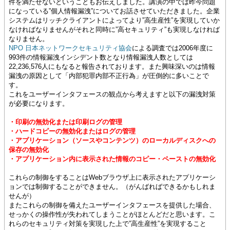
件を満たせないということもお伝えしました。講演の中では昨今問題
になっている”個人情報漏洩”についてお話させていただきました。企業
システムはリッチクライアントによってより”高生産性”を実現していか
なければなりませんがそれと同時に”高セキュリティ”も実現しなければ
なりません。
NPO 日本ネットワークセキュリティ協会
による調査では2006年度に
993件の情報漏洩インシデント数となり情報漏洩人数としては
22,236,576人にもなると報告されております。また興味深いのは情報
漏洩の原因として「内部犯罪内部不正行為」が圧倒的に多いことで
す。
これをユーザーインタフェースの観点から考えますと以下の漏洩対策
が必要になります。
・印刷の無効化または印刷ログの管理
・ハードコピーの無効化またはログの管理
・アプリケーション（ソースやコンテンツ）のローカルディスクへの
保存の無効化
・アプリケーション内に表示された情報のコピー・ペーストの無効化
これらの制御をすることはWebブラウザ上に表示されたアプリケーシ
ョンでは制御することができません。（がんばればできるかもしれま
せんが）
またこれらの制御を備えたユーザーインタフェースを提供した場合、
せっかくの操作性が失われてしまうことがほとんどだと思います。こ
れらのセキュリティ対策を実現した上で”高生産性”を実現すること