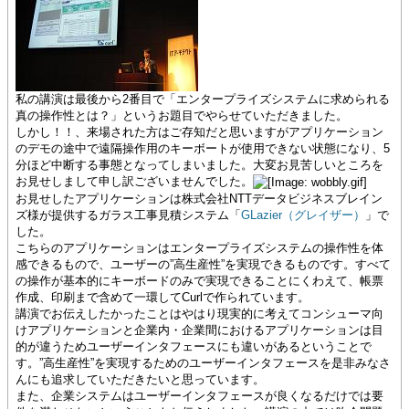
私の講演は最後から2番目で「エンタープライズシステムに求められる
真の操作性とは？」というお題目でやらせていただきました。
しかし！！、来場された方はご存知だと思いますがアプリケーション
のデモの途中で遠隔操作用のキーボートが使用できない状態になり、5
分ほど中断する事態となってしまいました。大変お見苦しいところを
お見せしまして申し訳ございませんでした。
お見せしたアプリケーションは株式会社NTTデータビジネスブレイン
ズ様が提供するガラス工事見積システム「
GLazier（グレイザー）
」で
した。
こちらのアプリケーションはエンタープライズシステムの操作性を体
感できるもので、ユーザーの”高生産性”を実現できるものです。すべて
の操作が基本的にキーボードのみで実現できることにくわえて、帳票
作成、印刷まで含めて一環してCurlで作られています。
講演でお伝えしたかったことはやはり現実的に考えてコンシューマ向
けアプリケーションと企業内・企業間におけるアプリケーションは目
的が違うためユーザーインタフェースにも違いがあるということで
す。”高生産性”を実現するためのユーザーインタフェースを是非みなさ
んにも追求していただきたいと思っています。
また、企業システムはユーザーインタフェースが良くなるだけでは要