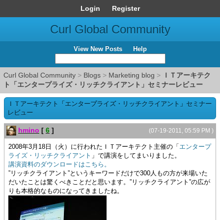
Login
Register
Curl Global Community
View New Posts
Help
Curl Global Community
>
Blogs
>
Marketing blog
>
ＩＴアーキテク
ト「エンタープライズ・リッチクライアント」セミナーレビュー
ＩＴアーキテクト「エンタープライズ・リッチクライアント」セミナー
レビュー
hmino
[
6
]
(07-19-2011, 05:59 PM )
2008年3月18日（火）に行われたＩＴアーキテクト主催の「
エンタープ
ライズ・リッチクライアント
」で講演をしてまいりました。
講演資料のダウンロードはこちら。
”リッチクライアント”というキーワードだけで300人もの方が来場いた
だいたことは驚くべきことだと思います。”リッチクライアント”の広が
りも本格的なものになってきましたね。