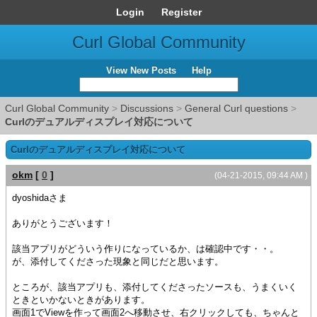
Login
Register
Curl Global Community
View New Posts
Help
Curl Global Community
>
Discussions
>
General Curl questions
>
Curlのデュアルディスプレイ対応について
Curlのデュアルディスプレイ対応について
okm
[
0
]
(04-21-2015, 09:44 AM )
dyoshidaさま
ありがとうございます！
該当アプリがどういう作りになっているか、は確認中です・・。
が、添付してくださった現象と同じだと思います。
ところが、該当アプリも、添付してくださったソースも、うまくいく
ときといかないときがあります。
画面1でViewを作って画面2へ移動させ、右クリックしても、ちゃんと