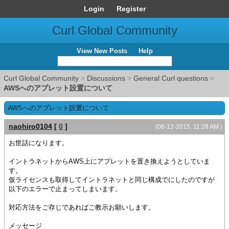
Login
Register
Curl Global Community
View New Posts
Help
Curl Global Community
>
Discussions
>
General Curl questions
>
AWSへのアプレット設置について
AWSへのアプレット設置について
naohiro0104
[
0
]
(06-12-2015, 11:28 AM )
お世話になります。
イントラネットからAWS上にアプレットを置き換えようとしていま
す。
仮ライセンスも取得してイントラネットと同じ構成でにしたのですが
以下のエラーで止まってしまいます。
対応方法をご存じであればご教示お願いします。
メッセージ