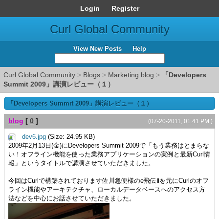
Login
Register
Curl Global Community
View New Posts
Help
Curl Global Community
>
Blogs
>
Marketing blog
>
「Developers
Summit 2009」講演レビュー（１）
「Developers Summit 2009」講演レビュー（１）
blog
[
0
]
(07-20-2011, 01:41 PM )
dev6.jpg
(Size: 24.95 KB)
2009年2月13日(金)にDevelopers Summit 2009で「もう業務はとまらな
い！オフライン機能を使った業務アプリケーションの実例と最新Curl情
報」というタイトルで講演させていただきました。
今回はCurlで構築されております佐川急便様のe飛伝Ⅱを元にCurlのオフ
ライン機能やアーキテクチャ、ローカルデータベースへのアクセス方
法などを中心にお話させていただきました。