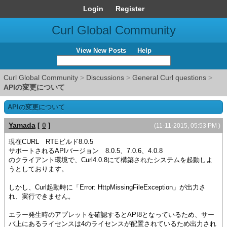
Login
Register
Curl Global Community
View New Posts
Help
Curl Global Community
>
Discussions
>
General Curl questions
>
APIの変更について
APIの変更について
Yamada
[
0
]
(11-11-2015, 05:53 PM )
現在CURL RTEビルド8.0.5
サポートされるAPIバージョン 8.0.5、7.0.6、4.0.8
のクライアント環境で、Curl4.0.8にて構築されたシステムを起動しよ
うとしております。
しかし、Curl起動時に「Error: HttpMissingFileException」が出力さ
れ、実行できません。
エラー発生時のアプレットを確認するとAPI8となっているため、サー
バ上にあるライセンスは4のライセンスが配置されているため出力され