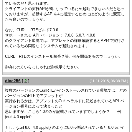
ているのだと思われます。
クライアントの実行APIが8になっているため起動できないのだと思っ
ておりますが、起動するAPIを4に指定するためにはどのように変更し
たら良いのでしょうか。
なお、CURL RTEビルド7.0.6
サポートされる API バージョン： 7.0.6, 6.0.7, 4.0.8
のクライアント環境では、アプレットの詳細確認するとAPI4で実行さ
れているため問題なくシステムが起動されます。
CURL RTEのインストール順番？等、何か関係あるのでしょうか。
御存じの方いらっしゃれば御教示ください。
dice256
[
2
]
(11-11-2015, 06:38 PM )
複数のバージョンのCurlRTEがインストールされている環境では、どの
バージョンのRTEでアプレットが
実行されるかは、アプレットのCurl ヘラルドに記述されているAPI バ
ージョン番号によって決まったと
思いますが、こちら4.0のみが記載されていますでしょうか？ 例
{curl 4.0 applet}
もし、{curl 8.0, 4.0 applet} のように8.0も併記されていると 8.0.5がイ