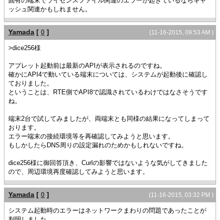
固有の端末でライセンスファイル関連のエラーが起きているならキャ
ッシュ関連かもしれません。
Yamada
[
0
]
(11-16-2015, 09:53 AM )
>dice256様
アプレット起動前は最新のAPIが表示されるのですね。
確かにAPI4で動いている端末については、システムが起動後に確認し
ておりました。
ということは、RTE側でAPI8で認識されているわけではなさそうです
ね。
端末2台で試してみましたが、両端末とも同様の結果になってしまって
おります。
エラー端末の接続環境等を再確認してみようと思います。
もしかしたらDNS周りの設定漏れのためかもしれないですね。
dice256様に御回答頂き、Curlの影響ではないような気がしてきました
ので、周辺環境再度確認してみようと思います。
Yamada
[
0
]
(11-16-2015, 03:32 PM )
システム起動時のエラーはネットワークまわりの問題であったことが
判明しました。