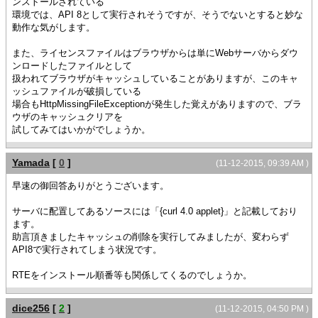
ンストールされている
環境では、API 8として実行されそうですが、そうでないとすると妙な
動作な気がします。
また、ライセンスファイルはブラウザからは単にWebサーバからダウ
ンロードしたファイルとして
扱われてブラウザがキャッシュしていることがありますが、このキャ
ッシュファイルが破損している
場合もHttpMissingFileExceptionが発生した覚えがありますので、ブラ
ウザのキャッシュクリアを
試してみてはいかがでしょうか。
Yamada
[
0
]
(11-12-2015, 09:39 AM )
早速の御回答ありがとうございます。
サーバに配置してあるソースには「{curl 4.0 applet}」と記載しており
ます。
助言頂きましたキャッシュの削除を実行してみましたが、変わらず
API8で実行されてしまう状況です。
RTEをインストール順番等も関係してくるのでしょうか。
dice256
[
2
]
(11-12-2015, 04:50 PM )