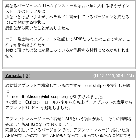
異なるバージョンのRTEのインストールは古い順に入れるほうがイン
ストールのトラブルは
少ないとは思いますが、ヘラルドに書かれているバージョンと異なる
RTEで起動する症状は
残念ながら聞いたことがありません
エラー発生時のアプレットを確認してAPI8だったとのことですが、こ
れは何を確認されたか
お教え頂ければなにが起こっているか予想する材料になるかもしれま
せん。
Yamada
[
0
]
(11-12-2015, 05:41 PM )
独立型アプレットで構築しているのですが、curl://http～を実行した際
に
「Error: HttpMissingFileException」が出力されました。
その際に、Curlコントロールパネルを立ち上げ、アプレットの表示から
アプレットﾏﾈｰｼﾞｬｰを起動しました。
アプレットマネージャーの右端にAPIという項目があり、そこの情報を
確認した所API8になっておりました。
問題なく動いているバージョンでは、アプレットマネージャ開いた所
APIが4でしたので、実行APIが8となってしまっているために起動でき