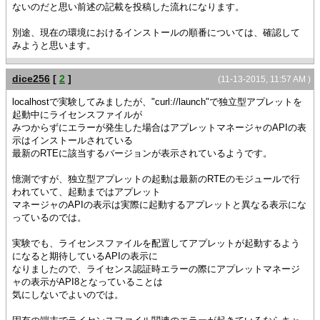
ないのだと思い前述の記載を投稿した流れになります。
別途、現在の環境におけるインストールの順番については、確認して
みようと思います。
dice256
[
2
]
(11-13-2015, 11:57 AM )
localhostで実験してみましたが、"curl://launch"で独立型アプレットを
起動中にライセンスファイルが
みつからずにエラーが発生した場合はアプレットマネージャのAPIの表
示はインストールされている
最新のRTEに該当するバージョンが表示されているようです。
憶測ですが、独立型アプレットの起動は最新のRTEのモジュールで行
われていて、起動まではアプレット
マネージャのAPIの表示は実際に起動するアプレットと異なる表示にな
っているのでは。
実験でも、ライセンスファイルを配置してアプレットが起動するよう
になると期待しているAPIの表示に
なりましたので、ライセンス認証時エラーの際にアプレットマネージ
ャの表示がAPI8となっていることは
気にしないでよいのでは。