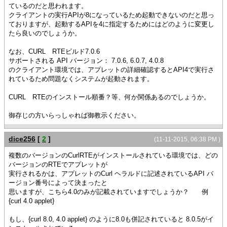
ているのだと思われます。
クライアントの実行APIが8になっているため起動できないのだと思っ
ておりますが、起動するAPIを4に指定するためにはどのように変更し
たら良いのでしょうか。
なお、CURL RTEビルド7.0.6
サポートされる API バージョン： 7.0.6, 6.0.7, 4.0.8
のクライアント環境では、アプレットの詳細確認するとAPI4で実行さ
れているため問題なくシステムが起動されます。
CURL RTEのインストール順番？等、何か関係あるのでしょうか。
御存じの方いらっしゃれば御教示ください。
dice256
[
2
]
(11-11-2015, 06:38 PM )
複数のバージョンのCurlRTEがインストールされている環境では、どの
バージョンのRTEでアプレットが
実行されるかは、アプレットのCurl ヘラルドに記述されているAPI バ
ージョン番号によって決まったと
思いますが、こちら4.0のみが記載されていますでしょうか？ 例
{curl 4.0 applet}
もし、{curl 8.0, 4.0 applet} のように8.0も併記されていると 8.0.5がイ