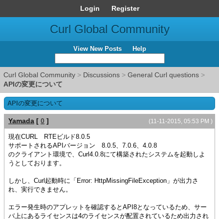
Login
Register
Curl Global Community
View New Posts
Help
Curl Global Community
>
Discussions
>
General Curl questions
>
APIの変更について
APIの変更について
Yamada
[
0
]
(11-11-2015, 05:53 PM )
現在CURL RTEビルド8.0.5
サポートされるAPIバージョン 8.0.5、7.0.6、4.0.8
のクライアント環境で、Curl4.0.8にて構築されたシステムを起動しよ
うとしております。
しかし、Curl起動時に「Error: HttpMissingFileException」が出力さ
れ、実行できません。
エラー発生時のアプレットを確認するとAPI8となっているため、サー
バ上にあるライセンスは4のライセンスが配置されているため出力され