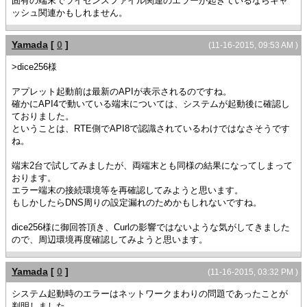
固有の端末でライセンスファイル関連のエラーが起きているならキャ
ッシュ関連かもしれません。
Yamada
[
0
]
(11-16-2015, 09:53 AM )
>dice256様
アプレット起動前は最新のAPIが表示されるのですね。
確かにAPI4で動いている端末については、システムが起動後に確認し
ておりました。
ということは、RTE側でAPI8で認識されているわけではなさそうです
ね。
端末2台で試してみましたが、両端末とも同様の結果になってしまって
おります。
エラー端末の接続環境等を再確認してみようと思います。
もしかしたらDNS周りの設定漏れのためかもしれないですね。
dice256様に御回答頂き、Curlの影響ではないような気がしてきました
ので、周辺環境再度確認してみようと思います。
Yamada
[
0
]
(11-16-2015, 03:32 PM )
システム起動時のエラーはネットワークまわりの問題であったことが
判明しました。