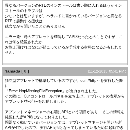
異なるバージョンのRTEのインストールは古い順に入れるほうがイン
ストールのトラブルは
少ないとは思いますが、ヘラルドに書かれているバージョンと異なる
RTEで起動する症状は
残念ながら聞いたことがありません
エラー発生時のアプレットを確認してAPI8だったとのことですが、こ
れは何を確認されたか
お教え頂ければなにが起こっているか予想する材料になるかもしれま
せん。
Yamada
[
0
]
(11-12-2015, 05:41 PM )
独立型アプレットで構築しているのですが、curl://http～を実行した際
に
「Error: HttpMissingFileException」が出力されました。
その際に、Curlコントロールパネルを立ち上げ、アプレットの表示から
アプレットﾏﾈｰｼﾞｬｰを起動しました。
アプレットマネージャーの右端にAPIという項目があり、そこの情報を
確認した所API8になっておりました。
問題なく動いているバージョンでは、アプレットマネージャ開いた所
APIが4でしたので、実行APIが8となってしまっているために起動でき