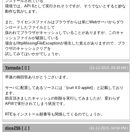
ンストールされている
環境では、API 8として実行されそうですが、そうでないとすると妙な
動作な気がします。
また、ライセンスファイルはブラウザからは単にWebサーバからダウ
ンロードしたファイルとして
扱われてブラウザがキャッシュしていることがありますが、このキャ
ッシュファイルが破損している
場合もHttpMissingFileExceptionが発生した覚えがありますので、ブラ
ウザのキャッシュクリアを
試してみてはいかがでしょうか。
Yamada
[
0
]
(11-12-2015, 09:39 AM )
早速の御回答ありがとうございます。
サーバに配置してあるソースには「{curl 4.0 applet}」と記載しており
ます。
助言頂きましたキャッシュの削除を実行してみましたが、変わらず
API8で実行されてしまう状況です。
RTEをインストール順番等も関係してくるのでしょうか。
dice256
[
2
]
(11-12-2015, 04:50 PM )