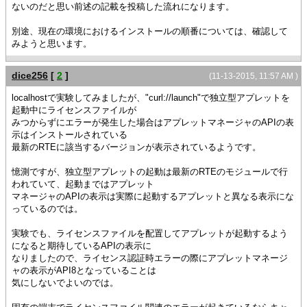
ないのだと思い前述の記載を投稿した流れになります。
別途、現在の環境におけるインストールの順番については、確認して
みようと思います。
dice256
[
2
]
(11-13-2015, 11:57 AM )
localhostで実験してみましたが、"curl://launch"で独立型アプレットを
起動中にライセンスファイルが
みつからずにエラーが発生した場合はアプレットマネージャのAPIの表
示はインストールされている
最新のRTEに該当するバージョンが表示されているようです。
憶測ですが、独立型アプレットの起動は最新のRTEのモジュールで行
われていて、起動まではアプレット
マネージャのAPIの表示は実際に起動するアプレットと異なる表示にな
っているのでは。
実験でも、ライセンスファイルを配置してアプレットが起動するよう
になると期待しているAPIの表示に
なりましたので、ライセンス認証時エラーの際にアプレットマネージ
ャの表示がAPI8となっていることは
気にしないでよいのでは。