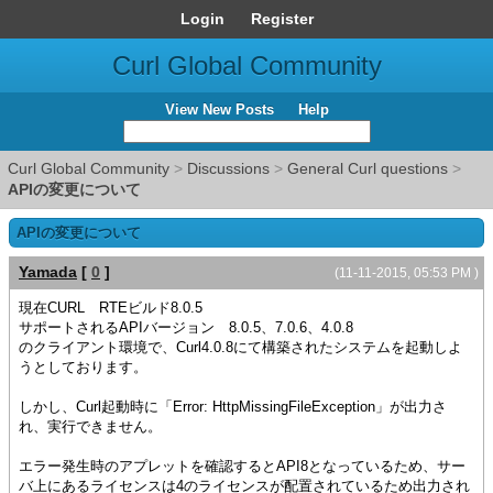
Login
Register
Curl Global Community
View New Posts
Help
Curl Global Community
>
Discussions
>
General Curl questions
>
APIの変更について
APIの変更について
Yamada
[
0
]
(11-11-2015, 05:53 PM )
現在CURL RTEビルド8.0.5
サポートされるAPIバージョン 8.0.5、7.0.6、4.0.8
のクライアント環境で、Curl4.0.8にて構築されたシステムを起動しよ
うとしております。
しかし、Curl起動時に「Error: HttpMissingFileException」が出力さ
れ、実行できません。
エラー発生時のアプレットを確認するとAPI8となっているため、サー
バ上にあるライセンスは4のライセンスが配置されているため出力され