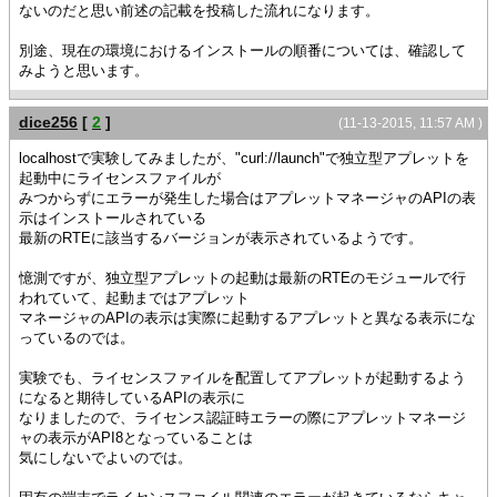
ないのだと思い前述の記載を投稿した流れになります。
別途、現在の環境におけるインストールの順番については、確認して
みようと思います。
dice256
[
2
]
(11-13-2015, 11:57 AM )
localhostで実験してみましたが、"curl://launch"で独立型アプレットを
起動中にライセンスファイルが
みつからずにエラーが発生した場合はアプレットマネージャのAPIの表
示はインストールされている
最新のRTEに該当するバージョンが表示されているようです。
憶測ですが、独立型アプレットの起動は最新のRTEのモジュールで行
われていて、起動まではアプレット
マネージャのAPIの表示は実際に起動するアプレットと異なる表示にな
っているのでは。
実験でも、ライセンスファイルを配置してアプレットが起動するよう
になると期待しているAPIの表示に
なりましたので、ライセンス認証時エラーの際にアプレットマネージ
ャの表示がAPI8となっていることは
気にしないでよいのでは。