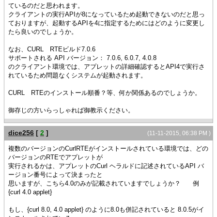
ているのだと思われます。
クライアントの実行APIが8になっているため起動できないのだと思っ
ておりますが、起動するAPIを4に指定するためにはどのように変更し
たら良いのでしょうか。
なお、CURL RTEビルド7.0.6
サポートされる API バージョン： 7.0.6, 6.0.7, 4.0.8
のクライアント環境では、アプレットの詳細確認するとAPI4で実行さ
れているため問題なくシステムが起動されます。
CURL RTEのインストール順番？等、何か関係あるのでしょうか。
御存じの方いらっしゃれば御教示ください。
dice256
[
2
]
(11-11-2015, 06:38 PM )
複数のバージョンのCurlRTEがインストールされている環境では、どの
バージョンのRTEでアプレットが
実行されるかは、アプレットのCurl ヘラルドに記述されているAPI バ
ージョン番号によって決まったと
思いますが、こちら4.0のみが記載されていますでしょうか？ 例
{curl 4.0 applet}
もし、{curl 8.0, 4.0 applet} のように8.0も併記されていると 8.0.5がイ