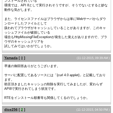
ンストールされている
環境では、API 8として実行されそうですが、そうでないとすると妙な
動作な気がします。
また、ライセンスファイルはブラウザからは単にWebサーバからダウ
ンロードしたファイルとして
扱われてブラウザがキャッシュしていることがありますが、このキャ
ッシュファイルが破損している
場合もHttpMissingFileExceptionが発生した覚えがありますので、ブラ
ウザのキャッシュクリアを
試してみてはいかがでしょうか。
Yamada
[
0
]
(11-12-2015, 09:39 AM )
早速の御回答ありがとうございます。
サーバに配置してあるソースには「{curl 4.0 applet}」と記載しており
ます。
助言頂きましたキャッシュの削除を実行してみましたが、変わらず
API8で実行されてしまう状況です。
RTEをインストール順番等も関係してくるのでしょうか。
dice256
[
2
]
(11-12-2015, 04:50 PM )