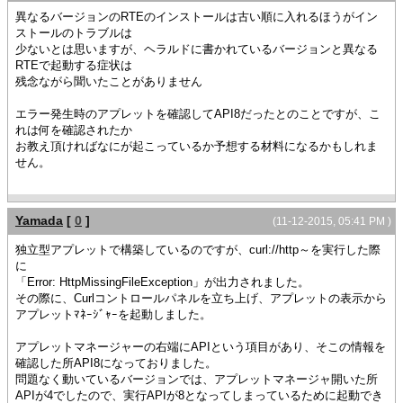
異なるバージョンのRTEのインストールは古い順に入れるほうがイン
ストールのトラブルは
少ないとは思いますが、ヘラルドに書かれているバージョンと異なる
RTEで起動する症状は
残念ながら聞いたことがありません
エラー発生時のアプレットを確認してAPI8だったとのことですが、こ
れは何を確認されたか
お教え頂ければなにが起こっているか予想する材料になるかもしれま
せん。
Yamada
[
0
]
(11-12-2015, 05:41 PM )
独立型アプレットで構築しているのですが、curl://http～を実行した際
に
「Error: HttpMissingFileException」が出力されました。
その際に、Curlコントロールパネルを立ち上げ、アプレットの表示から
アプレットﾏﾈｰｼﾞｬｰを起動しました。
アプレットマネージャーの右端にAPIという項目があり、そこの情報を
確認した所API8になっておりました。
問題なく動いているバージョンでは、アプレットマネージャ開いた所
APIが4でしたので、実行APIが8となってしまっているために起動でき