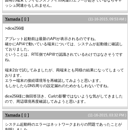
固有の端末でライセンスファイル関連のエラーが起きているならキャ
ッシュ関連かもしれません。
Yamada
[
0
]
(11-16-2015, 09:53 AM )
>dice256様
アプレット起動前は最新のAPIが表示されるのですね。
確かにAPI4で動いている端末については、システムが起動後に確認し
ておりました。
ということは、RTE側でAPI8で認識されているわけではなさそうです
ね。
端末2台で試してみましたが、両端末とも同様の結果になってしまって
おります。
エラー端末の接続環境等を再確認してみようと思います。
もしかしたらDNS周りの設定漏れのためかもしれないですね。
dice256様に御回答頂き、Curlの影響ではないような気がしてきました
ので、周辺環境再度確認してみようと思います。
Yamada
[
0
]
(11-16-2015, 03:32 PM )
システム起動時のエラーはネットワークまわりの問題であったことが
判明しました。