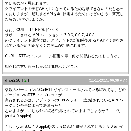
ているのだと思われます。
クライアントの実行APIが8になっているため起動できないのだと思っ
ておりますが、起動するAPIを4に指定するためにはどのように変更し
たら良いのでしょうか。
なお、CURL RTEビルド7.0.6
サポートされる API バージョン： 7.0.6, 6.0.7, 4.0.8
のクライアント環境では、アプレットの詳細確認するとAPI4で実行さ
れているため問題なくシステムが起動されます。
CURL RTEのインストール順番？等、何か関係あるのでしょうか。
御存じの方いらっしゃれば御教示ください。
dice256
[
2
]
(11-11-2015, 06:38 PM )
複数のバージョンのCurlRTEがインストールされている環境では、どの
バージョンのRTEでアプレットが
実行されるかは、アプレットのCurl ヘラルドに記述されているAPI バ
ージョン番号によって決まったと
思いますが、こちら4.0のみが記載されていますでしょうか？ 例
{curl 4.0 applet}
もし、{curl 8.0, 4.0 applet} のように8.0も併記されていると 8.0.5がイ