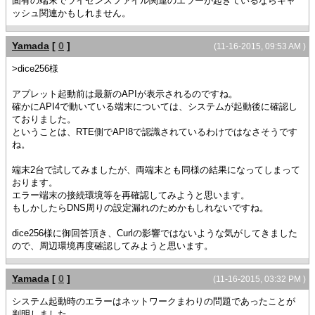
固有の端末でライセンスファイル関連のエラーが起きているならキャ
ッシュ関連かもしれません。
Yamada
[
0
]
(11-16-2015, 09:53 AM )
>dice256様
アプレット起動前は最新のAPIが表示されるのですね。
確かにAPI4で動いている端末については、システムが起動後に確認し
ておりました。
ということは、RTE側でAPI8で認識されているわけではなさそうです
ね。
端末2台で試してみましたが、両端末とも同様の結果になってしまって
おります。
エラー端末の接続環境等を再確認してみようと思います。
もしかしたらDNS周りの設定漏れのためかもしれないですね。
dice256様に御回答頂き、Curlの影響ではないような気がしてきました
ので、周辺環境再度確認してみようと思います。
Yamada
[
0
]
(11-16-2015, 03:32 PM )
システム起動時のエラーはネットワークまわりの問題であったことが
判明しました。