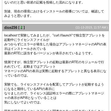
ないのだと思い前述の記載を投稿した流れになります。
別途、現在の環境におけるインストールの順番については、確認して
みようと思います。
dice256
[
2
]
(11-13-2015, 11:57 AM )
localhostで実験してみましたが、"curl://launch"で独立型アプレットを
起動中にライセンスファイルが
みつからずにエラーが発生した場合はアプレットマネージャのAPIの表
示はインストールされている
最新のRTEに該当するバージョンが表示されているようです。
憶測ですが、独立型アプレットの起動は最新のRTEのモジュールで行
われていて、起動まではアプレット
マネージャのAPIの表示は実際に起動するアプレットと異なる表示にな
っているのでは。
実験でも、ライセンスファイルを配置してアプレットが起動するよう
になると期待しているAPIの表示に
なりましたので、ライセンス認証時エラーの際にアプレットマネージ
ャの表示がAPI8となっていることは
気にしないでよいのでは。