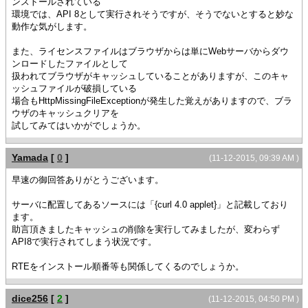
ンストールされている
環境では、API 8として実行されそうですが、そうでないとすると妙な
動作な気がします。
また、ライセンスファイルはブラウザからは単にWebサーバからダウ
ンロードしたファイルとして
扱われてブラウザがキャッシュしていることがありますが、このキャ
ッシュファイルが破損している
場合もHttpMissingFileExceptionが発生した覚えがありますので、ブラ
ウザのキャッシュクリアを
試してみてはいかがでしょうか。
Yamada
[
0
]
(11-12-2015, 09:39 AM )
早速の御回答ありがとうございます。
サーバに配置してあるソースには「{curl 4.0 applet}」と記載しており
ます。
助言頂きましたキャッシュの削除を実行してみましたが、変わらず
API8で実行されてしまう状況です。
RTEをインストール順番等も関係してくるのでしょうか。
dice256
[
2
]
(11-12-2015, 04:50 PM )