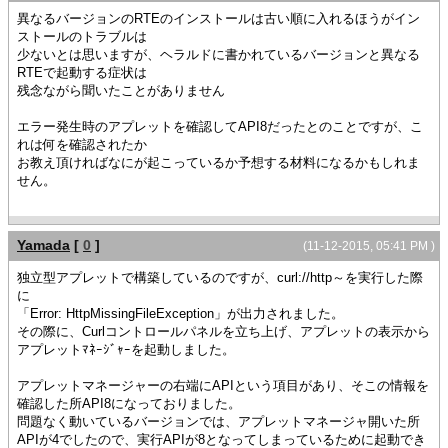
異なるバージョンのRTEのインストールは古い順に入れるほうがイン
ストールのトラブルは
少ないとは思いますが、ヘラルドに書かれているバージョンと異なる
RTEで起動する症状は
残念ながら聞いたことがありません
エラー発生時のアプレットを確認してAPI8だったとのことですが、こ
れは何を確認されたか
お教え頂ければなにが起こっているか予想する材料になるかもしれま
せん。
Yamada
[
0
]
(11-12-2015, 05:41 PM )
独立型アプレットで構築しているのですが、curl://http～を実行した際
に
「Error: HttpMissingFileException」が出力されました。
その際に、Curlコントロールパネルを立ち上げ、アプレットの表示から
アプレットﾏﾈｰｼﾞｬｰを起動しました。
アプレットマネージャーの右端にAPIという項目があり、そこの情報を
確認した所API8になっておりました。
問題なく動いているバージョンでは、アプレットマネージャ開いた所
APIが4でしたので、実行APIが8となってしまっているために起動でき