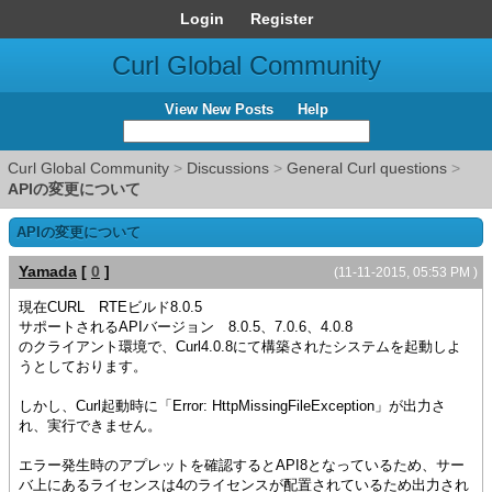
Login
Register
Curl Global Community
View New Posts
Help
Curl Global Community
>
Discussions
>
General Curl questions
>
APIの変更について
APIの変更について
Yamada
[
0
]
(11-11-2015, 05:53 PM )
現在CURL RTEビルド8.0.5
サポートされるAPIバージョン 8.0.5、7.0.6、4.0.8
のクライアント環境で、Curl4.0.8にて構築されたシステムを起動しよ
うとしております。
しかし、Curl起動時に「Error: HttpMissingFileException」が出力さ
れ、実行できません。
エラー発生時のアプレットを確認するとAPI8となっているため、サー
バ上にあるライセンスは4のライセンスが配置されているため出力され