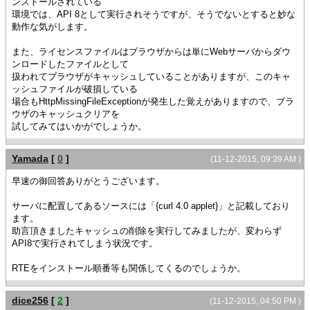
ンストールされている
環境では、API 8として実行されそうですが、そうでないとすると妙な
動作な気がします。
また、ライセンスファイルはブラウザからは単にWebサーバからダウ
ンロードしたファイルとして
扱われてブラウザがキャッシュしていることがありますが、このキャ
ッシュファイルが破損している
場合もHttpMissingFileExceptionが発生した覚えがありますので、ブラ
ウザのキャッシュクリアを
試してみてはいかがでしょうか。
Yamada
[
0
]
(11-12-2015, 09:39 AM )
早速の御回答ありがとうございます。
サーバに配置してあるソースには「{curl 4.0 applet}」と記載しており
ます。
助言頂きましたキャッシュの削除を実行してみましたが、変わらず
API8で実行されてしまう状況です。
RTEをインストール順番等も関係してくるのでしょうか。
dice256
[
2
]
(11-12-2015, 04:50 PM )