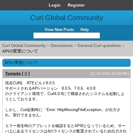
Login
Register
Curl Global Community
View New Posts
Help
Curl Global Community
>
Discussions
>
General Curl questions
>
APIの変更について
APIの変更について
Yamada
[
0
]
(11-11-2015, 05:53 PM )
現在CURL RTEビルド8.0.5
サポートされるAPIバージョン 8.0.5、7.0.6、4.0.8
のクライアント環境で、Curl4.0.8にて構築されたシステムを起動しよ
うとしております。
しかし、Curl起動時に「Error: HttpMissingFileException」が出力さ
れ、実行できません。
エラー発生時のアプレットを確認するとAPI8となっているため、サー
バ上にあるライセンスは4のライセンスが配置されているため出力され