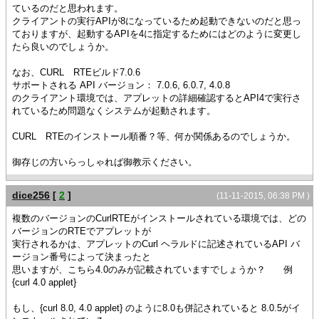
ているのだと思われます。
クライアントの実行APIが8になっているため起動できないのだと思っ
ておりますが、起動するAPIを4に指定するためにはどのように変更し
たら良いのでしょうか。
なお、CURL RTEビルド7.0.6
サポートされる API バージョン： 7.0.6, 6.0.7, 4.0.8
のクライアント環境では、アプレットの詳細確認するとAPI4で実行さ
れているため問題なくシステムが起動されます。
CURL RTEのインストール順番？等、何か関係あるのでしょうか。
御存じの方いらっしゃれば御教示ください。
dice256
[
2
]
(11-11-2015, 06:38 PM )
複数のバージョンのCurlRTEがインストールされている環境では、どの
バージョンのRTEでアプレットが
実行されるかは、アプレットのCurl ヘラルドに記述されているAPI バ
ージョン番号によって決まったと
思いますが、こちら4.0のみが記載されていますでしょうか？ 例
{curl 4.0 applet}
もし、{curl 8.0, 4.0 applet} のように8.0も併記されていると 8.0.5がイ