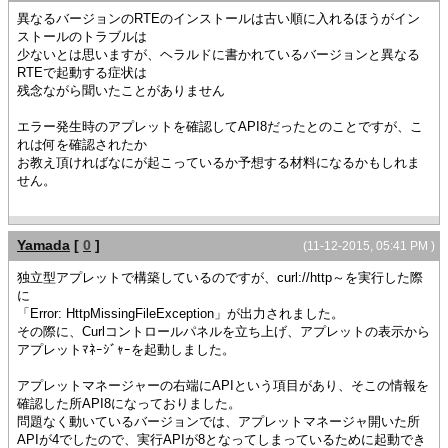
異なるバージョンのRTEのインストールは古い順に入れるほうがイン
ストールのトラブルは
少ないとは思いますが、ヘラルドに書かれているバージョンと異なる
RTEで起動する症状は
残念ながら聞いたことがありません
エラー発生時のアプレットを確認してAPI8だったとのことですが、こ
れは何を確認されたか
お教え頂ければなにが起こっているか予想する材料になるかもしれま
せん。
Yamada
[
0
]
(11-12-2015, 05:41 PM )
独立型アプレットで構築しているのですが、curl://http～を実行した際
に
「Error: HttpMissingFileException」が出力されました。
その際に、Curlコントロールパネルを立ち上げ、アプレットの表示から
アプレットﾏﾈｰｼﾞｬｰを起動しました。
アプレットマネージャーの右端にAPIという項目があり、そこの情報を
確認した所API8になっておりました。
問題なく動いているバージョンでは、アプレットマネージャ開いた所
APIが4でしたので、実行APIが8となってしまっているために起動でき