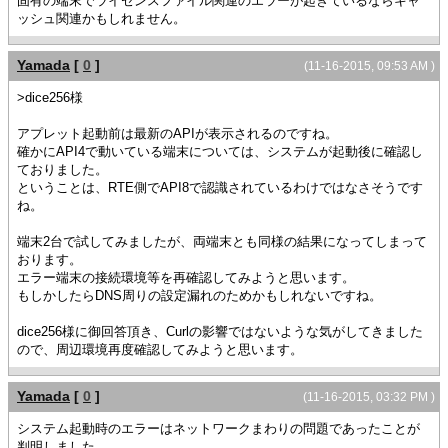
固有の端末でライセンスファイル関連のエラーが起きているならキャ
ッシュ関連かもしれません。
Yamada
[
0
]
(11-16-2015, 09:53 AM )
>dice256様
アプレット起動前は最新のAPIが表示されるのですね。
確かにAPI4で動いている端末については、システムが起動後に確認し
ておりました。
ということは、RTE側でAPI8で認識されているわけではなさそうです
ね。
端末2台で試してみましたが、両端末とも同様の結果になってしまって
おります。
エラー端末の接続環境等を再確認してみようと思います。
もしかしたらDNS周りの設定漏れのためかもしれないですね。
dice256様に御回答頂き、Curlの影響ではないような気がしてきました
ので、周辺環境再度確認してみようと思います。
Yamada
[
0
]
(11-16-2015, 03:32 PM )
システム起動時のエラーはネットワークまわりの問題であったことが
判明しました。