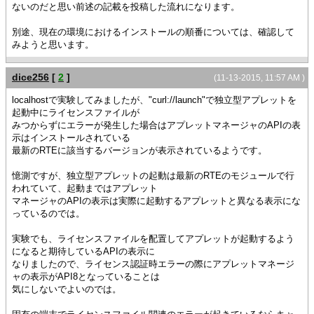
ないのだと思い前述の記載を投稿した流れになります。
別途、現在の環境におけるインストールの順番については、確認して
みようと思います。
dice256
[
2
]
(11-13-2015, 11:57 AM )
localhostで実験してみましたが、"curl://launch"で独立型アプレットを
起動中にライセンスファイルが
みつからずにエラーが発生した場合はアプレットマネージャのAPIの表
示はインストールされている
最新のRTEに該当するバージョンが表示されているようです。
憶測ですが、独立型アプレットの起動は最新のRTEのモジュールで行
われていて、起動まではアプレット
マネージャのAPIの表示は実際に起動するアプレットと異なる表示にな
っているのでは。
実験でも、ライセンスファイルを配置してアプレットが起動するよう
になると期待しているAPIの表示に
なりましたので、ライセンス認証時エラーの際にアプレットマネージ
ャの表示がAPI8となっていることは
気にしないでよいのでは。