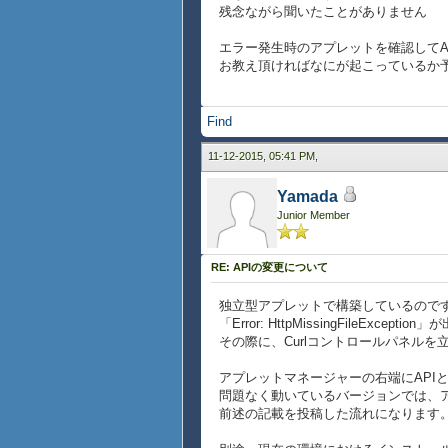
残念ながら聞いたことがありません
エラー発生時のアプレットを確認してA
お教え頂ければなにが起こっているか
Find
11-12-2015, 05:41 PM,
Yamada
Junior Member
RE: APIの変更について
独立型アプレットで構築しているのですが、c
「Error: HttpMissingFileExcept
その際に、Curlコントロールパネルを
アプレットマネージャーの右端にAPI
問題なく動いているバージョンでは、ア
前述の記載を投稿した流れになります