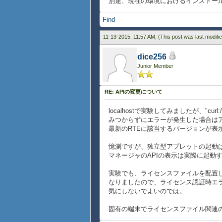
別途、現在の環境におけるインストー
Find
11-13-2015, 11:57 AM,
(This post was last modif
dice256
Junior Member
RE: APIの変更について
localhostで実験してみましたが、"c
みつからずにエラーが発生した場合はア
最新のRTEに該当するバージョンが表
憶測ですが、独立型アプレットの起動
マネージャのAPIの表示は実際に起動
実験でも、ライセンスファイルを配置し
なりましたので、ライセンス認証時エラ
気にしないでよいのでは。
固有の端末でライセンスファイル関連