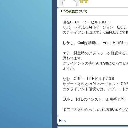
APIの変更について
現在CURL RTEビルド8.0.5
サポートされるAPIバージョン 8.0.5、7.
のクライアント環境で、Curl4.0.
しかし、Curl起動時に「Error: HttpMi
エラー発生時のアプレットを確認すると
思われます。
クライアントの実行APIが8になって
ょうか。
なお、CURL RTEビルド7.0.6
サポートされる API バージョン： 7.0.6, 6.
のクライアント環境では、アプレットの
CURL RTEのインストール順番？
御存じの方いらっしゃれば御教示くだ
Find