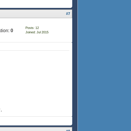
#7
Posts: 12
tion:
0
Joined: Jul 2015
す。