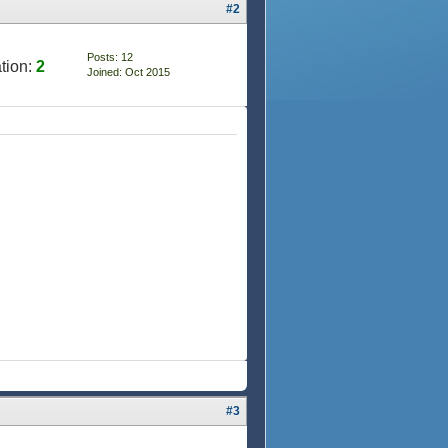
#2
Posts: 12
tion:
2
Joined: Oct 2015
#3