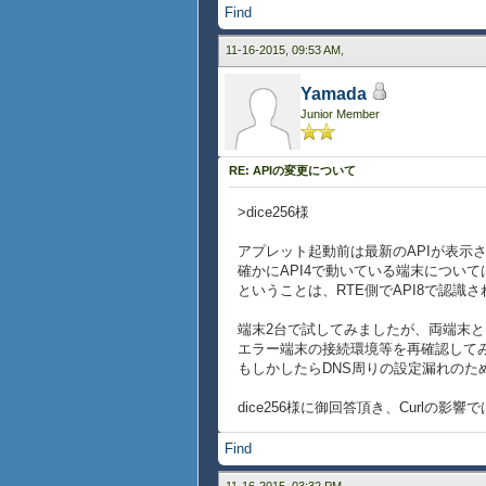
Find
11-16-2015, 09:53 AM,
Yamada
Junior Member
RE: APIの変更について
>dice256様
アプレット起動前は最新のAPIが表示
確かにAPI4で動いている端末につい
ということは、RTE側でAPI8で認識
端末2台で試してみましたが、両端末
エラー端末の接続環境等を再確認して
もしかしたらDNS周りの設定漏れのた
dice256様に御回答頂き、Curl
Find