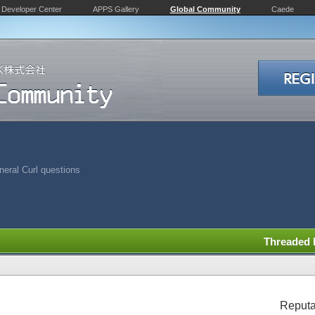
Developer Center
APPS Gallery
Global Community
Caede
eral Curl questions
Threaded
Reputa