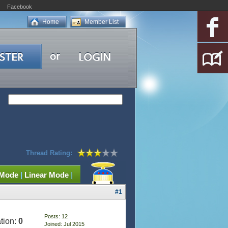
Facebook
Home
Member List
Thread Rating:
 Mode
|
Linear Mode
|
#1
Posts: 12
tion:
0
Joined: Jul 2015