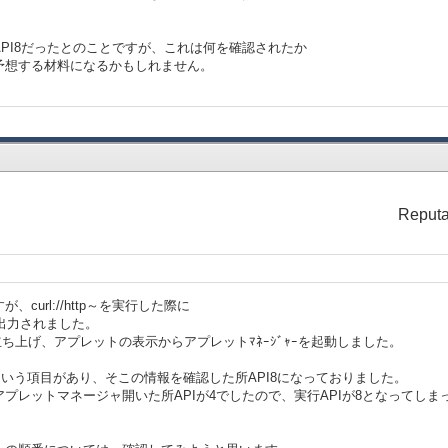
PI8だったとのことですが、これは何を確認されたか
予想する材料になるかもしれません。
Reputa
url://http～を実行した際に
ion」が出力されました。
立ち上げ、アプレットの表示からアプレットﾏﾈｰｼﾞｬｰを起動しました。
という項目があり、そこの情報を確認した所API8になっておりました。
プレットマネージャ開いた所APIが4でしたので、実行APIが8となってし
。