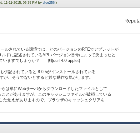
ied: 11-11-2015, 06:39 PM by
dice256
.)
Reputa
ストールされている環境では、どのバージョンのRTEでアプレットが
ヘラルドに記述されているAPI バージョン番号によって決まったと
すでしょうか？ 例{curl 4.0 applet}
 のように8.0も併記されていると 8.0.5がインストールされている
うですが、そうでないとすると妙な動作な気がします。
らは単にWebサーバからダウンロードしたファイルとして
ることがありますが、このキャッシュファイルが破損している
ptionが発生した覚えがありますので、ブラウザのキャッシュクリアを