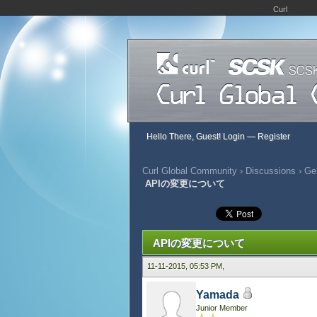
Curl
Hello There, Guest!
Login
—
Register
Curl Global Community
›
Discussions
›
Gen
APIの変更について
339 Vote(s) - 2.58 Average
1
2
3
4
5
APIの変更について
11-11-2015, 05:53 PM,
Yamada
Junior Member